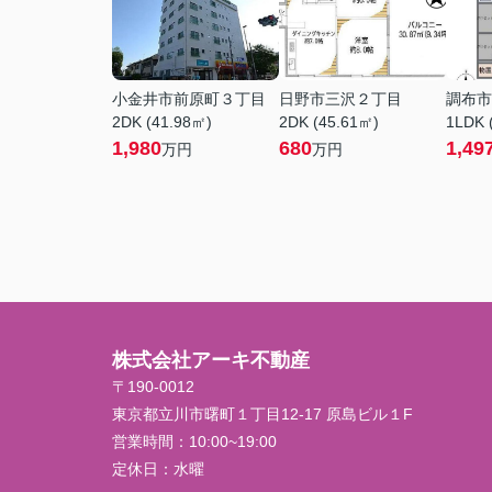
小金井市前原町３丁目
日野市三沢２丁目
調布市
2DK (41.98㎡)
2DK (45.61㎡)
1LDK 
1,980
680
1,49
万円
万円
株式会社アーキ不動産
〒190-0012
東京都立川市曙町１丁目12-17 原島ビル１F
営業時間：
10:00~19:00
定休日：
水曜