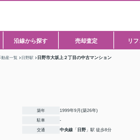
沿線から探す
売却査定
リフ
日野市大坂上２丁目の中古マンション
不動産一覧
日野駅
1999年9月(築26年)
築年
-
駐車
中央線
「
日野
」駅 徒歩8分
交通