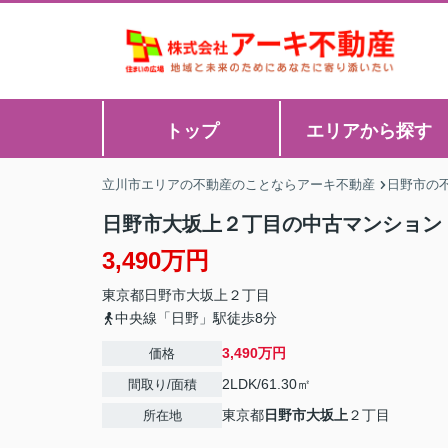
トップ
エリアから探す
立川市エリアの不動産のことならアーキ不動産
日野市の
日野市大坂上２丁目の中古マンション
3,490万円
東京都
日野市
大坂上
２丁目
中央線「日野」駅徒歩8分
3,490万円
価格
2LDK/61.30㎡
間取り/面積
東京都
日野市
大坂上
２丁目
所在地