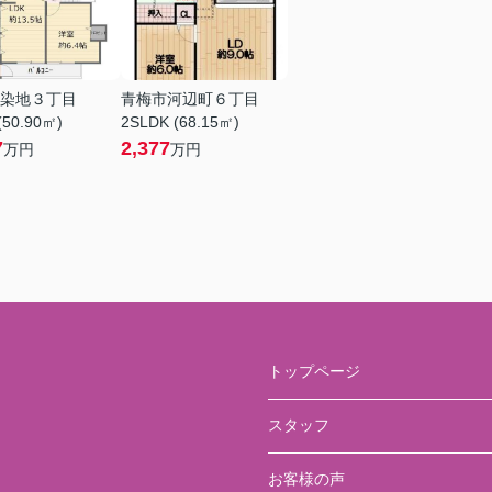
染地３丁目
青梅市河辺町６丁目
(50.90㎡)
2SLDK (68.15㎡)
7
2,377
万円
万円
トップページ
スタッフ
お客様の声