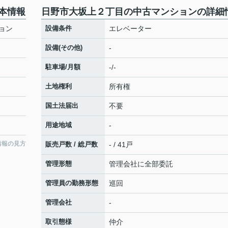
本情報
日野市大坂上２丁目の中古マンションの詳細
ョン
設備条件
エレベーター
設備(その他)
-
駐車場/月額
-/-
土地権利
所有権
国土法届出
不要
用途地域
-
情報の見方
販売戸数 / 総戸数
- / 41戸
管理形態
管理会社に全部委託
管理員の勤務形態
巡回
管理会社
-
取引態様
仲介