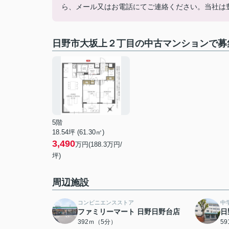
ら、メール又はお電話にてご連絡ください。当社は
日野市大坂上２丁目の中古マンションで募
5階
18.54坪 (61.30㎡)
3,490
万円(188.3万円/
坪)
周辺施設
コンビニエンスストア
中
ファミリーマート 日野日野台店
日
392ｍ（5分）
5