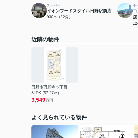
スーパー
ホ
イオンフードスタイル日野駅前店
コ
930ｍ（12分）
店
1
近隣の物件
日野市万願寺５丁目
3LDK (67.27㎡)
3,549
万円
よく見られている物件