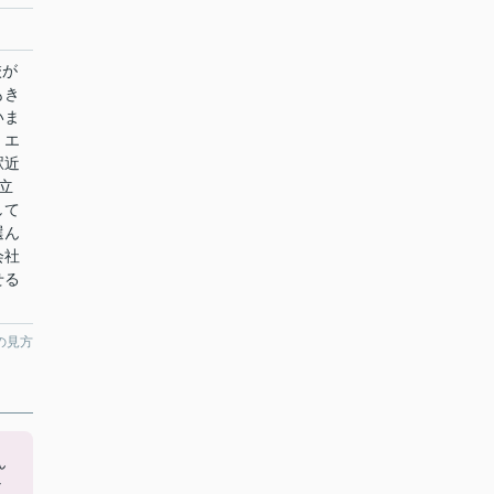
校が
もき
いま
、エ
駅近
立
して
選ん
会社
せる
の見方
ん
な