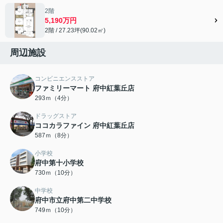
2階
5,190万円
2階 / 27.23坪(90.02㎡)
周辺施設
コンビニエンスストア
ファミリーマート 府中紅葉丘店
293ｍ（4分）
ドラッグストア
ココカラファイン 府中紅葉丘店
587ｍ（8分）
小学校
府中第十小学校
730ｍ（10分）
中学校
府中市立府中第二中学校
749ｍ（10分）