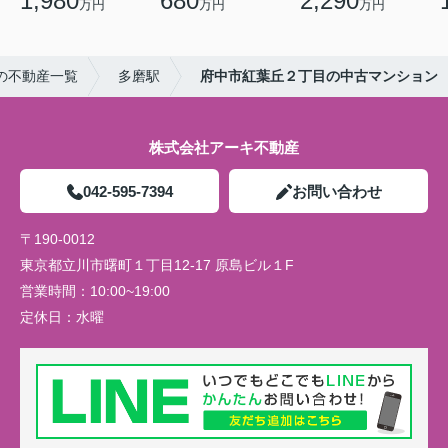
1,980
680
2,290
万円
万円
万円
の不動産一覧
多磨駅
府中市紅葉丘２丁目の中古マンション
株式会社アーキ不動産
042-595-7394
お問い合わせ
〒190-0012
東京都立川市曙町１丁目12-17 原島ビル１F
営業時間：
10:00~19:00
定休日：
水曜