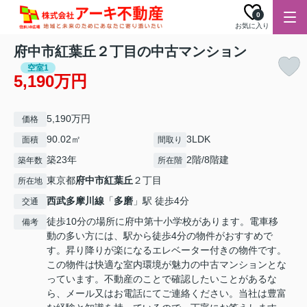
0
お気に入り
府中市紅葉丘２丁目の中古マンション
空室1
5,190万円
5,190万円
価格
90.02㎡
3LDK
面積
間取り
築23年
2階/8階建
築年数
所在階
東京都
府中市
紅葉丘
２丁目
所在地
西武多摩川線
「
多磨
」駅 徒歩4分
交通
徒歩10分の場所に府中第十小学校があります。電車移
備考
動の多い方には、駅から徒歩4分の物件がおすすめで
す。昇り降りが楽になるエレベーター付きの物件です。
この物件は快適な室内環境が魅力の中古マンションとな
っています。不動産のことで確認したいことがあるな
ら、メール又はお電話にてご連絡ください。当社は豊富