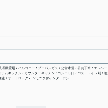
洗濯機置場 / バルコニー / プロパンガス / 公営水道 / 公共下水 / エレベ
 システムキッチン / カウンターキッチン / コンロ３口 / バス・トイレ別 / 
便座 / オートロック / TVモニタ付インターホン