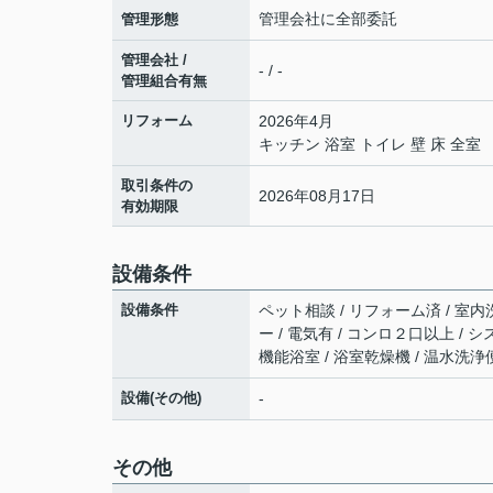
管理会社に全部委託
管理形態
管理会社 /
- / -
管理組合有無
リフォーム
2026年4月
キッチン 浴室 トイレ 壁 床 全室
取引条件の
2026年08月17日
有効期限
設備条件
設備条件
ペット相談 / リフォーム済 / 室内
ー / 電気有 / コンロ２口以上 /
機能浴室 / 浴室乾燥機 / 温水洗浄
設備(その他)
-
その他