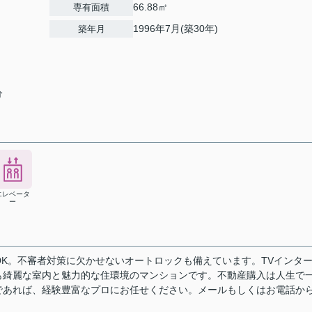
66.88㎡
専有面積
1996年7月(築30年)
築年月
分
エレベータ
ー
DK。不審者対策に欠かせないオートロックも備えています。TVインタ
も綺麗な室内と魅力的な住環境のマンションです。不動産購入は人生で
であれば、経験豊富なプロにお任せください。メールもしくはお電話か