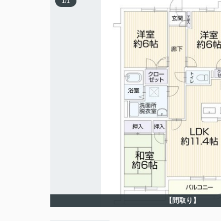
1
/
1
【間取り】