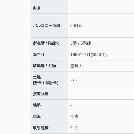
-
向き
5.81㎡
バルコニー面積
3階 / 5階建
所在階 / 階建て
1996年7月(築30年)
築年月
駐車場 / 月額
空無 / -
土地
- / -
(敷金 / 保証金)
-
接道状況
-
地勢
空家
現況
仲介
取引態様