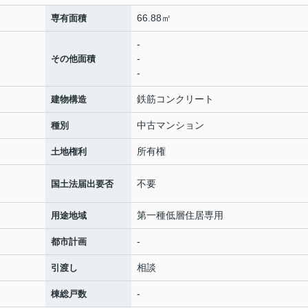
66.88㎡
専有面積
-
-
その他面積
-
鉄筋コンクリート
建物構造
中古マンション
種別
所有権
土地権利
不要
国土法届出要否
第一種低層住居専用
用途地域
-
都市計画
相談
引渡し
-
棟総戸数