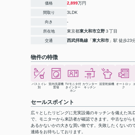
2,899
万円
価格
3LDK
間取り
-
向き
東京都
東大和市
立野
３丁目
所在地
西武拝島線
「
東大和市
」駅 徒歩23
交通
物件の特徴
バストイレ
室内洗濯機
TVモニタ付
カウンター
浴室乾燥機
オートロッ
別
置場
きインター
キッチン
ク
ホン
セールスポイント
広々としたリビングに充実設備のキッチンを備えた3L
で、モニターから来訪者が確認できます。中古ながら
あるかないかの大きな買い物です。失敗したくないの
連絡をお待ちしております。