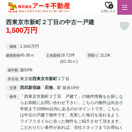
0
お気に入り
西東京市新町２丁目の中古一戸建
1,500万円
1,500万円
価格
45.95㎡
18.72坪
2LDK
建物面積
土地面積
間取り
(61.91㎡)
築59年
築年数
東京都
西東京市
新町
２丁目
所在地
西武新宿線
「
田無
」駅 徒歩19分
交通
「西東京市新町２丁目 戸建て」の物件情報をお探しな
備考
らお気軽にお問い合わせ下さい。こちらの物件は向台小
学校まで1088m以内にあるのがポイントです。こちら
は中古の戸建て物件です。充実した毎日を送れるよう、
ライフスタイルに合った物件をご紹介させて頂きます。
こだわりたい条件があれば、当社スタッフまでお尋ねく