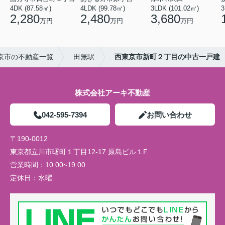
4DK (87.58㎡)
4LDK (99.78㎡)
3LDK (101.02㎡)
3
2,280
2,480
3,680
万円
万円
万円
京市の不動産一覧
田無駅
西東京市新町２丁目の中古一戸建
株式会社アーキ不動産
042-595-7394
お問い合わせ
〒190-0012
東京都立川市曙町１丁目12-17 原島ビル１F
営業時間：
10:00~19:00
定休日：
水曜