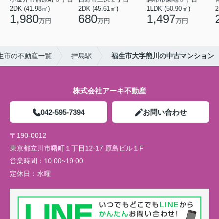
2DK (41.98㎡)
2DK (45.61㎡)
1LDK (50.90㎡)
2
1,980
680
1,497
万円
万円
万円
生市の不動産一覧
拝島駅
福生市大字熊川の中古マンション
株式会社アーキ不動産
042-595-7394
お問い合わせ
〒190-0012
東京都立川市曙町１丁目12-17 原島ビル１F
営業時間：
10:00~19:00
定休日：
水曜