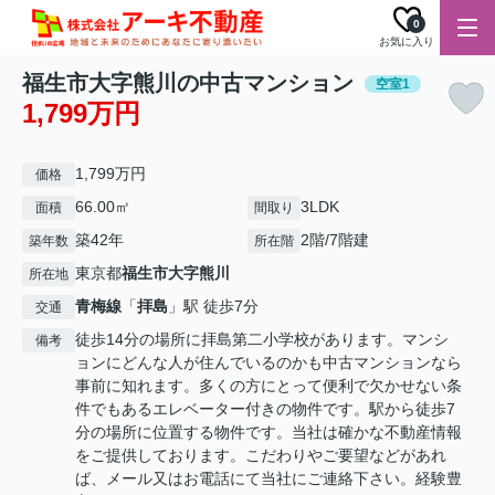
0
お気に入り
福生市大字熊川の中古マンション
空室1
1,799万円
1,799万円
価格
66.00㎡
3LDK
面積
間取り
築42年
2階/7階建
築年数
所在階
東京都
福生市
大字熊川
所在地
青梅線
「
拝島
」駅 徒歩7分
交通
徒歩14分の場所に拝島第二小学校があります。マンシ
備考
ョンにどんな人が住んでいるのかも中古マンションなら
事前に知れます。多くの方にとって便利で欠かせない条
件でもあるエレベーター付きの物件です。駅から徒歩7
分の場所に位置する物件です。当社は確かな不動産情報
をご提供しております。こだわりやご要望などがあれ
ば、メール又はお電話にて当社にご連絡下さい。経験豊