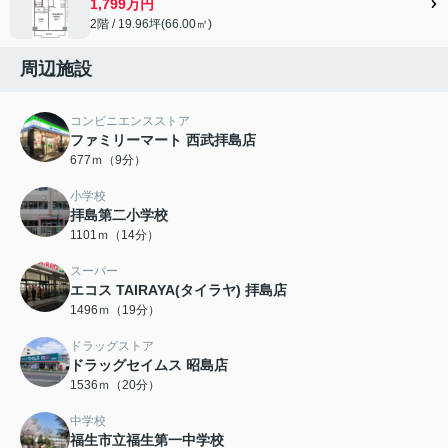
1,799万円
2階 / 19.96坪(66.00㎡)
周辺施設
コンビニエンスストア
ファミリーマート 西武拝島店
677ｍ（9分）
小学校
拝島第二小学校
1101ｍ（14分）
スーパー
エコス TAIRAYA(タイラヤ) 拝島店
1496ｍ（19分）
ドラッグストア
ドラッグセイムス 昭島店
1536ｍ（20分）
中学校
福生市立福生第一中学校