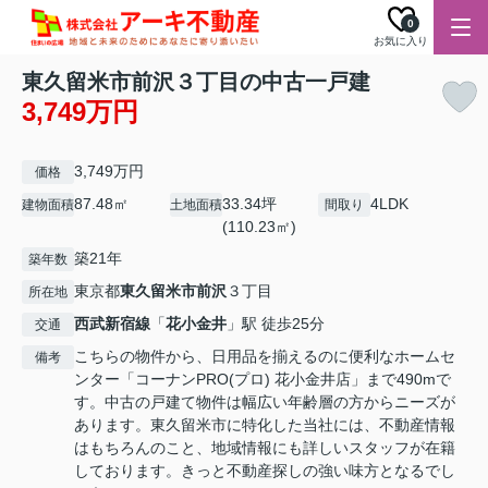
0
お気に入り
東久留米市前沢３丁目の中古一戸建
3,749万円
3,749万円
価格
87.48㎡
33.34坪
4LDK
建物面積
土地面積
間取り
(110.23㎡)
築21年
築年数
東京都
東久留米市
前沢
３丁目
所在地
西武新宿線
「
花小金井
」駅 徒歩25分
交通
こちらの物件から、日用品を揃えるのに便利なホームセ
備考
ンター「コーナンPRO(プロ) 花小金井店」まで490mで
す。中古の戸建て物件は幅広い年齢層の方からニーズが
あります。東久留米市に特化した当社には、不動産情報
はもちろんのこと、地域情報にも詳しいスタッフが在籍
しております。きっと不動産探しの強い味方となるでし