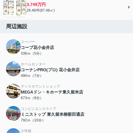
3,749万円
26.46坪(87.48㎡)
周辺施設
スーパー
コープ花小金井店
336ｍ（5分）
ホームセンター
コーナンPRO(プロ) 花小金井店
490ｍ（7分）
ディスカウントショップ
MEGAドン・キホーテ東久留米店
673ｍ（9分）
コンビニエンスストア
ミニストップ 東久留米柳新田通店
792ｍ（10分）
小学校