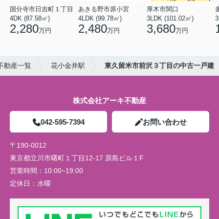
国分寺市日吉町１丁目
あきる野市原小宮
厚木市関口
4DK (87.58㎡)
4LDK (99.78㎡)
3LDK (101.02㎡)
3
2,280
2,480
3,680
万円
万円
万円
不動産一覧
花小金井駅
東久留米市前沢３丁目の中古一戸建
株式会社アーキ不動産
042-595-7394
お問い合わせ
〒190-0012
東京都立川市曙町１丁目12-17 原島ビル１F
営業時間：
10:00~19:00
定休日：
水曜