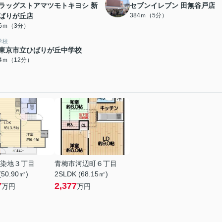
ラッグストアマツモトキヨシ 新
セブンイレブン 田無谷戸店
ばりが丘店
384ｍ（5分）
76ｍ（3分）
学校
東京市立ひばりが丘中学校
04ｍ（12分）
染地３丁目
青梅市河辺町６丁目
(50.90㎡)
2SLDK (68.15㎡)
7
2,377
万円
万円