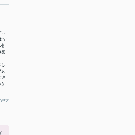
グス
まで
立地
潔感
で
供し
があ
ご連
っか
の見方
店