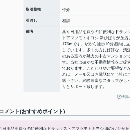
取引態様
仲介
引渡し
相談
備考
薬や日用品を買うのに便利なドラッ
トアマツモトキヨシ 新ひばりが丘店
176mです。駅から徒歩10分圏内に
しています。多くの方に好評な、清
のある室内が魅力の中古マンション
す。当社は確かな不動産情報をご提
ております。こだわりやご要望など
れば、メール又はお電話にて当社に
絡下さい。経験豊富なスタッフがし
りとサポート致します。
情報
メント(おすすめポイント)
や日用品を買うのに便利なドラッグストアマツモトキヨシ 新ひばりが丘