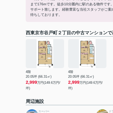
まで176mです。徒歩10分圏内に駅のある物件で
サポート致します。経験豊富な当社スタッフがご案
待ちしております。
西東京市谷戸町２丁目の中古マンションで
4階
4階
20.05坪 (66.31㎡)
20.05坪 (66.31㎡)
2,999
2,999
万円(149.6万円/
万円(149.6万円/
坪)
坪)
周辺施設
スーパー
ド