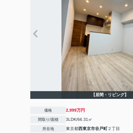
【居間・リビング】
2,999万円
価格
3LDK/66.31㎡
間取り/面積
東京都
西東京市
谷戸町
２丁目
所在地