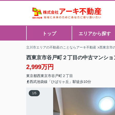
トップ
エリアから探す
立川市エリアの不動産のことならアーキ不動産
西東京市
西東京市谷戸町２丁目の中古マンショ
2,999万円
東京都
西東京市
谷戸町
２丁目
西武池袋線「ひばりヶ丘」駅徒歩10分
1
/
5