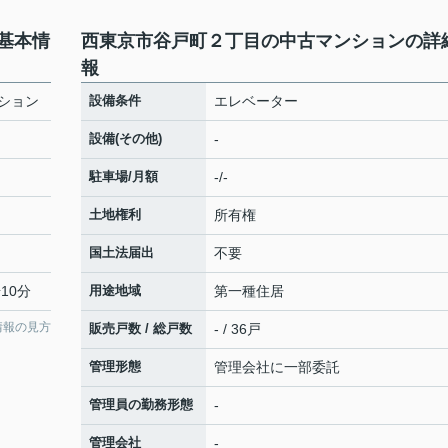
基本情
西東京市谷戸町２丁目の中古マンションの詳
報
ション
設備条件
エレベーター
設備(その他)
-
駐車場/月額
-/-
土地権利
所有権
国土法届出
不要
10分
用途地域
第一種住居
情報の見方
販売戸数 / 総戸数
- / 36戸
管理形態
管理会社に一部委託
管理員の勤務形態
-
管理会社
-