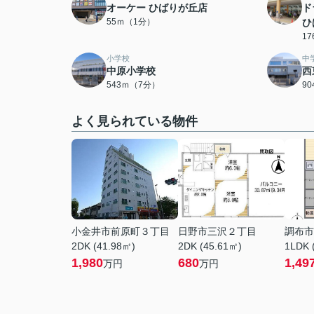
オーケー ひばりが丘店
ド
55ｍ（1分）
ひ
1
小学校
中
中原小学校
西
543ｍ（7分）
9
よく見られている物件
小金井市前原町３丁目
日野市三沢２丁目
調布市
2DK (41.98㎡)
2DK (45.61㎡)
1LDK 
1,980
680
1,49
万円
万円