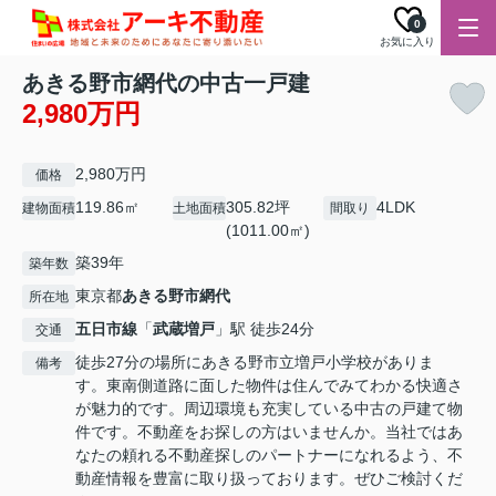
0
お気に入り
あきる野市網代の中古一戸建
2,980万円
2,980万円
価格
119.86㎡
305.82坪
4LDK
建物面積
土地面積
間取り
(1011.00㎡)
築39年
築年数
東京都
あきる野市
網代
所在地
五日市線
「
武蔵増戸
」駅 徒歩24分
交通
徒歩27分の場所にあきる野市立増戸小学校がありま
備考
す。東南側道路に面した物件は住んでみてわかる快適さ
が魅力的です。周辺環境も充実している中古の戸建て物
件です。不動産をお探しの方はいませんか。当社ではあ
なたの頼れる不動産探しのパートナーになれるよう、不
動産情報を豊富に取り扱っております。ぜひご検討くだ