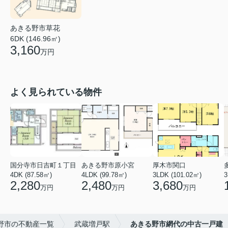
あきる野市草花
6DK (146.96㎡)
3,160
万円
よく見られている物件
国分寺市日吉町１丁目
あきる野市原小宮
厚木市関口
4DK (87.58㎡)
4LDK (99.78㎡)
3LDK (101.02㎡)
3
2,280
2,480
3,680
万円
万円
万円
野市の不動産一覧
武蔵増戸駅
あきる野市網代の中古一戸建