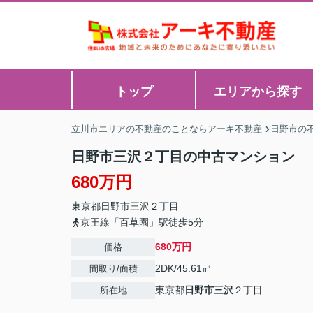
トップ
エリアから探す
立川市エリアの不動産のことならアーキ不動産
日野市の
日野市三沢２丁目の中古マンション
680万円
東京都
日野市
三沢
２丁目
京王線「百草園」駅徒歩5分
680万円
価格
2DK/45.61㎡
間取り/面積
東京都
日野市
三沢
２丁目
所在地