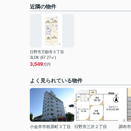
近隣の物件
日野市万願寺５丁目
3LDK (67.27㎡)
3,549
万円
よく見られている物件
小金井市前原町３丁目
日野市三沢２丁目
調布市