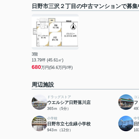
日野市三沢２丁目の中古マンションで募集
3階
13.79坪 (45.61㎡)
680
万円(56.6万円/坪)
周辺施設
ドラッグストア
コ
ウエルシア日野落川店
フ
365ｍ（5分）
4
小学校
中
日野市立七生緑小学校
日
943ｍ（12分）
1