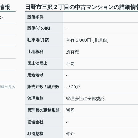
情報
日野市三沢２丁目の中古マンションの詳細情
ン
設備条件
設備(その他)
-
駐車場/月額
空有/5,000円 (非課税)
土地権利
所有権
国土法届出
不要
用途地域
-
販売戸数 / 総戸数
- / 20戸
情報の見方
管理形態
管理会社に全部委託
管理員の勤務形態
巡回
管理会社
-
取引態様
仲介