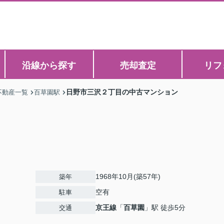
沿線から探す
売却査定
リフ
日野市三沢２丁目の中古マンション
不動産一覧
百草園駅
1968年10月(築57年)
築年
空有
駐車
京王線
「
百草園
」駅 徒歩5分
交通