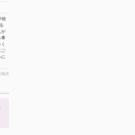
学校
る
人が
ら事
多く
にご
ルに
。
の見方
住
っ