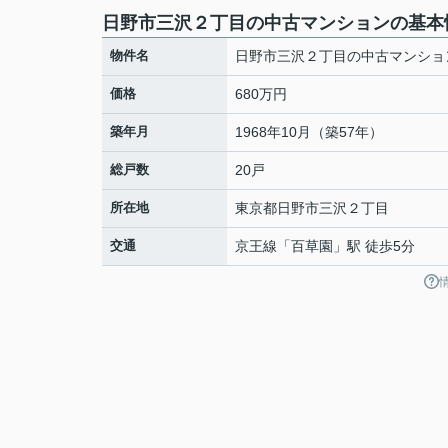
日野市三沢２丁目の中古マンションの基本
物件名
日野市三沢２丁目の中古マンショ
価格
680万円
築年月
1968年10月（築57年）
総戸数
20戸
所在地
東京都
日野市
三沢
２丁目
交通
京王線
「
百草園
」駅 徒歩5分