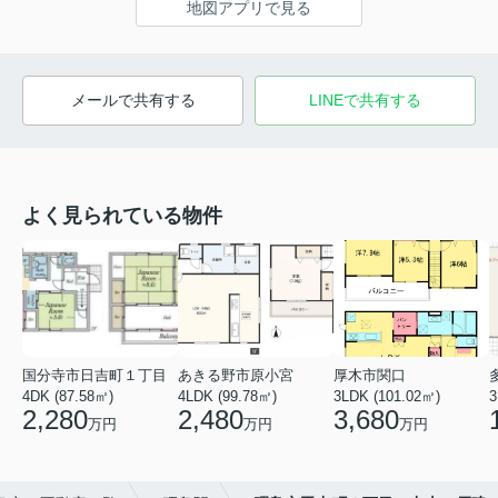
地図アプリで見る
メールで共有する
LINEで共有する
よく見られている物件
国分寺市日吉町１丁目
あきる野市原小宮
厚木市関口
4DK (87.58㎡)
4LDK (99.78㎡)
3LDK (101.02㎡)
3
2,280
2,480
3,680
万円
万円
万円