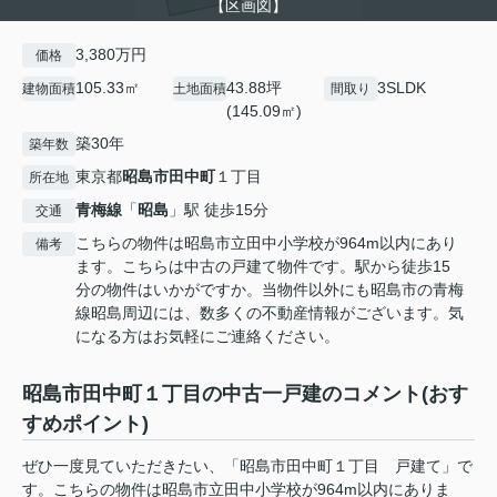
【区画図】
3,380万円
価格
105.33㎡
43.88坪
3SLDK
建物面積
土地面積
間取り
(145.09㎡)
築30年
築年数
東京都
昭島市
田中町
１丁目
所在地
青梅線
「
昭島
」駅 徒歩15分
交通
こちらの物件は昭島市立田中小学校が964m以内にあり
備考
ます。こちらは中古の戸建て物件です。駅から徒歩15
分の物件はいかがですか。当物件以外にも昭島市の青梅
線昭島周辺には、数多くの不動産情報がございます。気
になる方はお気軽にご連絡ください。
昭島市田中町１丁目の中古一戸建のコメント(おす
すめポイント)
ぜひ一度見ていただきたい、「昭島市田中町１丁目 戸建て」で
す。こちらの物件は昭島市立田中小学校が964m以内にありま