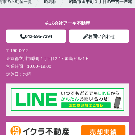
島市の不動産一覧
昭島駅
昭島市田中町１丁目の中古一戸建
株式会社アーキ不動産
042-595-7394
お問い合わせ
〒190-0012
東京都立川市曙町１丁目12-17 原島ビル１F
営業時間：
10:00~19:00
定休日：
水曜