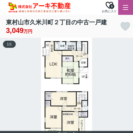
0
お気に入り
東村山市久米川町２丁目の中古一戸建
3,049
万円
1
/
1