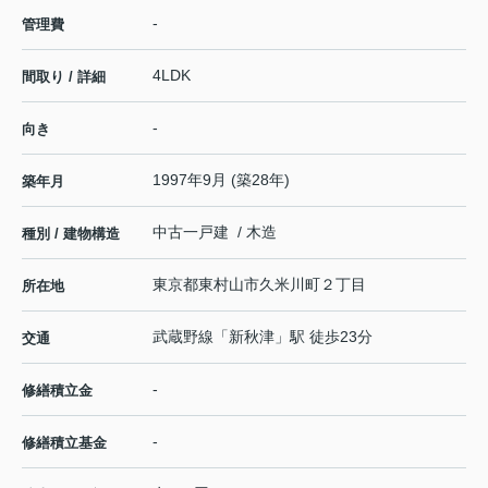
-
管理費
4LDK
間取り / 詳細
-
向き
1997年9月 (築28年)
築年月
中古一戸建 / 木造
種別 / 建物構造
東京都
東村山市
久米川町
２丁目
所在地
武蔵野線
「
新秋津
」駅 徒歩23分
交通
-
修繕積立金
-
修繕積立基金