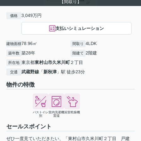
【間取り】
3,049万円
価格
支払いシミュレーション
78.96㎡
4LDK
建物面積
間取り
築28年
2階建
築年数
階建て
東京都
東村山市
久米川町
２丁目
所在地
武蔵野線
「
新秋津
」駅 徒歩23分
交通
物件の特徴
バストイレ
室内洗濯機
浴室乾燥機
別
置場
セールスポイント
ぜひ一度見ていただきたい、「東村山市久米川町２丁目 戸建