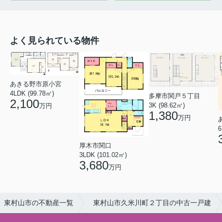
よく見られている物件
あきる野市原小宮
4LDK (99.78㎡)
多摩市関戸５丁目
2,100
3K (98.62㎡)
万円
1,380
万円
6
厚木市関口
3LDK (101.02㎡)
3,680
万円
東村山市の不動産一覧
東村山市久米川町２丁目の中古一戸建