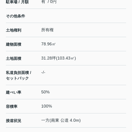
有 / 0円
駐車場 / 月額
その他条件
所有権
土地権利
78.96㎡
建物面積
31.28坪(103.43㎡)
土地面積
-/-
私道負担面積 /
セットバック
50%
建ぺい率
100%
容積率
一方(南東 公道 4.0m)
接道状況