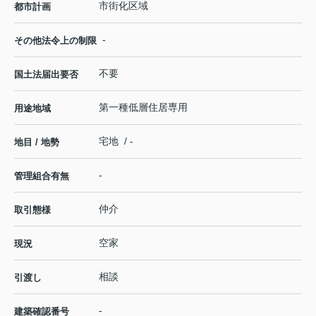
市街化区域
都市計画
-
その他法令上の制限
不要
国土法届出要否
第一種低層住居専用
用途地域
宅地 / -
地目 / 地勢
-
管理組合有無
仲介
取引態様
空家
現況
相談
引渡し
-
建築確認番号