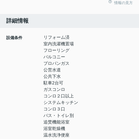
情報の見方
詳細情報
リフォーム済
設備条件
室内洗濯機置場
フローリング
バルコニー
プロパンガス
公営水道
公共下水
駐車2台可
ガスコンロ
コンロ２口以上
システムキッチン
コンロ３口
バス・トイレ別
追焚機能浴室
浴室乾燥機
温水洗浄便座