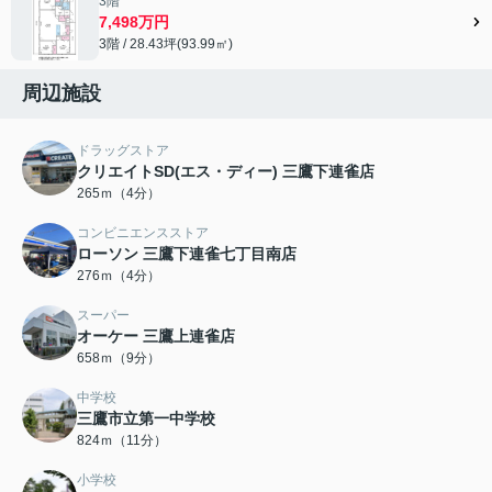
3階
7,498万円
3階 / 28.43坪(93.99㎡)
周辺施設
ドラッグストア
クリエイトSD(エス・ディー) 三鷹下連雀店
265ｍ（4分）
コンビニエンスストア
ローソン 三鷹下連雀七丁目南店
276ｍ（4分）
スーパー
オーケー 三鷹上連雀店
658ｍ（9分）
中学校
三鷹市立第一中学校
824ｍ（11分）
小学校