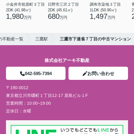
小金井市前原町３丁目
日野市三沢２丁目
調布市染地３丁目
2DK (41.98㎡)
2DK (45.61㎡)
1LDK (50.90㎡)
2
1,980
680
1,497
万円
万円
万円
の不動産一覧
三鷹駅
三鷹市下連雀７丁目の中古マンション
株式会社アーキ不動産
042-595-7394
お問い合わせ
〒190-0012
東京都立川市曙町１丁目12-17 原島ビル１F
営業時間：
10:00~19:00
定休日：
水曜