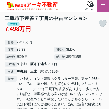
0
お気に入り
三鷹市下連雀７丁目の中古マンション
空室1
7,498万円
7,498万円
価格
93.99㎡
3LDK
面積
間取り
築29年
3階/4階建
築年数
所在階
東京都
三鷹市
下連雀
７丁目
所在地
中央線
「
三鷹
」駅 徒歩16分
交通
こだわりポイント満載のクラスター三鷹。家から265m
備考
のところに、薬や日用品を買うのに便利なクリエイト
SD(エス・ディー) 三鷹下連雀店があります。多くの方
に好評な、清潔感のある室内が魅力の中古マンションで
す。不動産のことで確認したいことがあるなら、メール
又はお電話にてご連絡ください。当社は豊富な経験と知