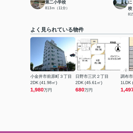
第二小学校
に
813ｍ（11分）
校
8
よく見られている物件
小金井市前原町３丁目
日野市三沢２丁目
調布市
2DK (41.98㎡)
2DK (45.61㎡)
1LDK 
1,980
680
1,49
万円
万円