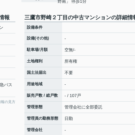
野南」 停歩1分
情報
三鷹市野崎２丁目の中古マンションの詳細情
ン
設備条件
設備(その他)
-
駐車場/月額
空無/-
土地権利
所有権
国土法届出
不要
用途地域
-
田急バス
販売戸数 / 総戸数
- / 107戸
情報の見方
管理形態
管理会社に全部委託
管理員の勤務形態
日勤
管理会社
-