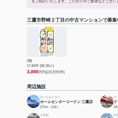
をご紹介いたします。こだわりやご要望などござい
三鷹市野崎２丁目の中古マンションで募集
2階
17.60坪 (58.20㎡)
3,890
万円(221万円/坪)
周辺施設
ホームセンター
デ
ホームセンターコーナン 三鷹店
ド
270ｍ（4分）
3
小学校
中