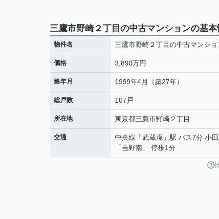
三鷹市野崎２丁目の中古マンションの基本
物件名
三鷹市野崎２丁目の中古マンショ
価格
3,890万円
築年月
1999年4月（築27年）
総戸数
107戸
所在地
東京都
三鷹市
野崎
２丁目
交通
中央線
「
武蔵境
」駅 バス7分 小
「吉野南」 停歩1分