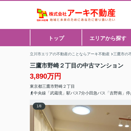
トップ
エリアから探す
立川市エリアの不動産のことならアーキ不動産
三鷹市の
三鷹市野崎２丁目の中古マンション
3,890万円
東京都
三鷹市
野崎
２丁目
中央線「武蔵境」駅バス7分小田急バス「吉野南」停
1
/
8