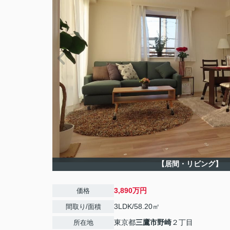
【居間・リビング】
3,890万円
価格
3LDK/58.20㎡
間取り/面積
東京都
三鷹市
野崎
２丁目
所在地