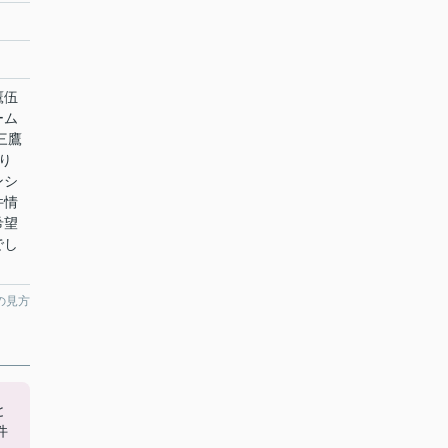
鷹伍
ーム
三鷹
り
ンシ
件情
希望
でし
。
の見方
と
件