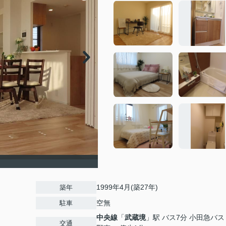
1999年4月(築27年)
築年
空無
駐車
中央線
「
武蔵境
」駅 バス7分 小田急バ
交通