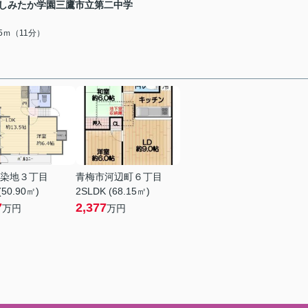
しみたか学園三鷹市立第二中学
15ｍ（11分）
染地３丁目
青梅市河辺町６丁目
(50.90㎡)
2SLDK (68.15㎡)
7
2,377
万円
万円