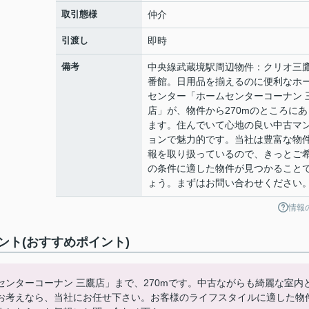
取引態様
仲介
引渡し
即時
備考
中央線武蔵境駅周辺物件：クリオ三
番館。日用品を揃えるのに便利なホ
センター「ホームセンターコーナン 
店」が、物件から270mのところにあ
ます。住んでいて心地の良い中古マ
ョンで魅力的です。当社は豊富な物
報を取り扱っているので、きっとご
の条件に適した物件が見つかること
ょう。まずはお問い合わせください
情報
ト(おすすめポイント)
ンターコーナン 三鷹店」まで、270mです。中古ながらも綺麗な室内
お考えなら、当社にお任せ下さい。お客様のライフスタイルに適した物