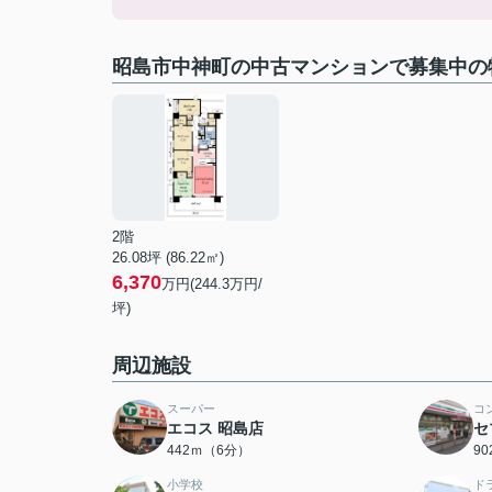
昭島市中神町の中古マンションで募集中の
2階
26.08坪 (86.22㎡)
6,370
万円(244.3万円/
坪)
周辺施設
スーパー
コ
エコス 昭島店
セ
442ｍ（6分）
9
小学校
ド