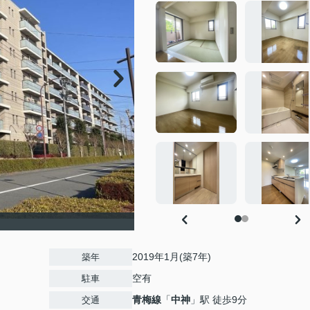
2019年1月(築7年)
築年
空有
駐車
青梅線
「
中神
」駅 徒歩9分
交通