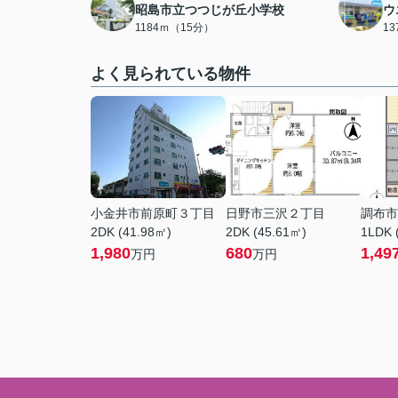
昭島市立つつじが丘小学校
ウ
1184ｍ（15分）
1
よく見られている物件
小金井市前原町３丁目
日野市三沢２丁目
調布市
2DK (41.98㎡)
2DK (45.61㎡)
1LDK 
1,980
680
1,49
万円
万円