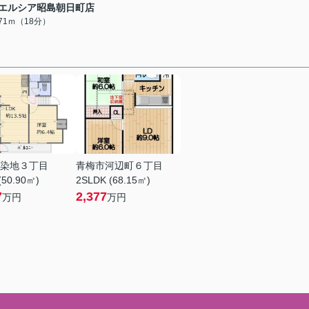
エルシア昭島朝日町店
371ｍ（18分）
染地３丁目
青梅市河辺町６丁目
(50.90㎡)
2SLDK (68.15㎡)
7
2,377
万円
万円