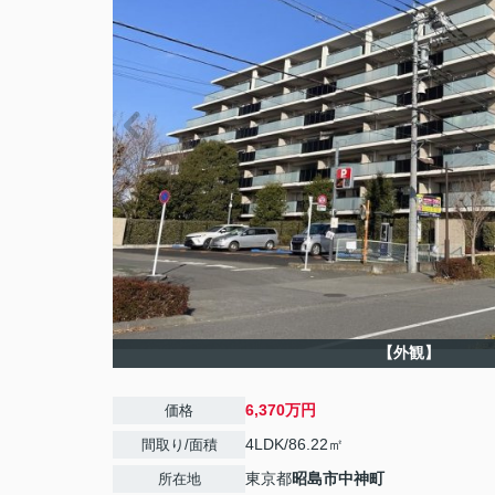
【外観】
6,370万円
価格
4LDK/86.22㎡
間取り/面積
東京都
昭島市
中神町
所在地