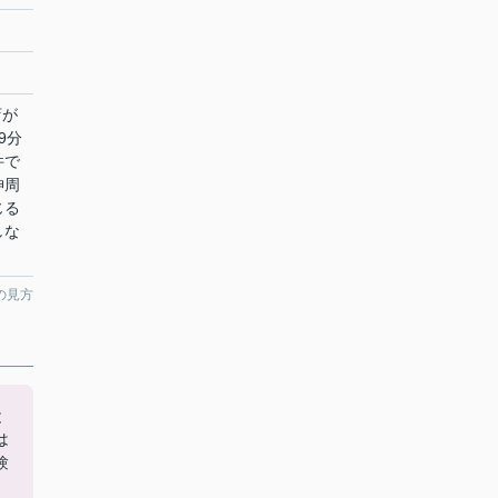
店が
9分
件で
神周
じる
しな
の見方
と
は
験