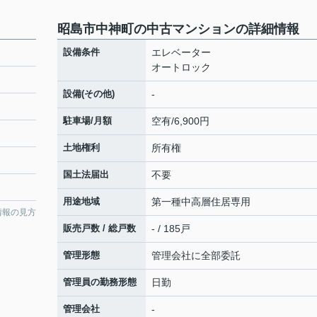
昭島市中神町の中古マンションの詳細情報
設備条件
エレベーター
オートロック
設備(その他)
-
駐車場/月額
空有/6,900円
土地権利
所有権
国土法届出
不要
用途地域
第一種中高層住居専用
情報の見方
販売戸数 / 総戸数
- / 185戸
管理形態
管理会社に全部委託
管理員の勤務形態
日勤
管理会社
-