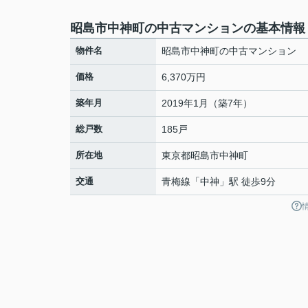
昭島市中神町の中古マンションの基本情報
物件名
昭島市中神町の中古マンション
価格
6,370万円
築年月
2019年1月（築7年）
総戸数
185戸
所在地
東京都
昭島市
中神町
交通
青梅線
「
中神
」駅 徒歩9分