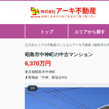
トップ
エリアから探す
立川市エリアの不動産のことならアーキ不動産
昭島市の
昭島市中神町の中古マンション
6,370万円
東京都
昭島市
中神町
青梅線「中神」駅徒歩9分
1
/
9