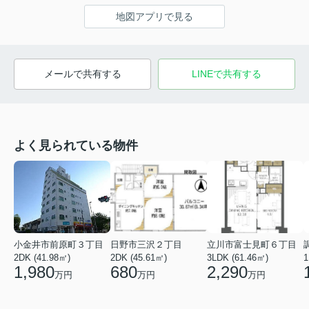
地図アプリで見る
メールで共有する
LINEで共有する
よく見られている物件
小金井市前原町３丁目
日野市三沢２丁目
立川市富士見町６丁目
2DK (41.98㎡)
2DK (45.61㎡)
3LDK (61.46㎡)
1
1,980
680
2,290
万円
万円
万円