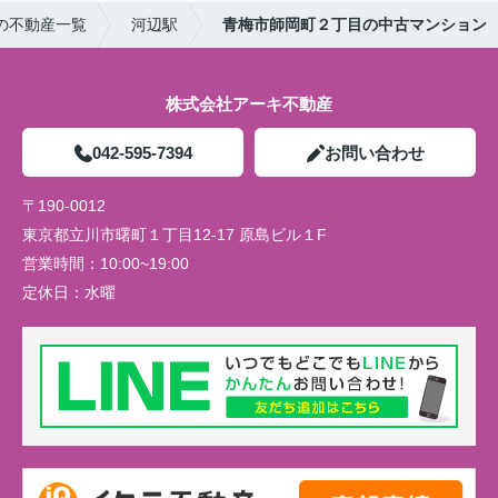
の不動産一覧
河辺駅
青梅市師岡町２丁目の中古マンション
株式会社アーキ不動産
042-595-7394
お問い合わせ
〒190-0012
東京都立川市曙町１丁目12-17 原島ビル１F
営業時間：
10:00~19:00
定休日：
水曜