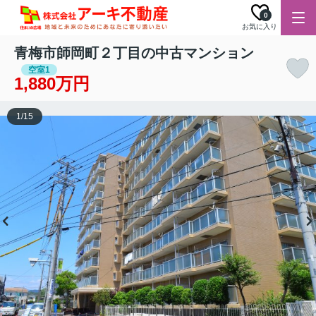
0
お気に入り
青梅市師岡町２丁目の中古マンション
空室1
1,880万円
1
/
15