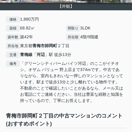
【外観】
1,880万円
価格
68.82㎡
3LDK
面積
間取り
築42年
4階/9階建
築年数
所在階
東京都
青梅市
師岡町
２丁目
所在地
青梅線
「
河辺
」駅 徒歩13分
交通
「グリーンシティバームハイツ河辺」のここがイチオ
備考
シ。オザム バリュー 野上店まで374mです。中古であ
りながら、室内もきれいな一押しのマンションとなって
います。駅まで徒歩13分と少し離れている物件です。
不動産のことで確認したいことがあるなら、メール又は
お電話にてご連絡ください。当社は豊富な経験と知識を
持っているので、丁寧にお答えします。
青梅市師岡町２丁目の中古マンションのコメント
(おすすめポイント)