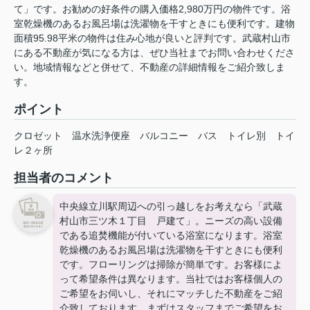
て」です。お勧めの好条件の購入価格2,980万円の物件です。浴
室乾燥機のあるお風呂場は洗濯物を干すときにも便利です。建物
面積95.98平米の物件は住み心地が良いと評判です。武蔵村山市
にある不動産が気になる方は、ぜひ当社までお問い合わせくださ
い。地域情報などと併せて、不動産の詳細情報をご紹介致しま
す。
ポイント
クロゼット
温水洗浄便座
バルコニー
バス
トイレ別
トイ
レ２ヶ所
担当者のコメント
中央線立川駅周辺への引っ越しをお考えなら「武蔵
村山市三ツ木１丁目 戸建て」。ニーズの高い設備
である追焚機能が付いている浴室になります。浴室
乾燥機のあるお風呂場は洗濯物を干すときにも便利
です。フローリングは掃除が簡単です。お客様によ
って希望条件は異なります。当社ではお客様個人の
ご希望をお伺いし、それにマッチした不動産をご紹
介致しております。まずはスタッフまでご希望をお