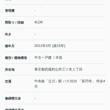
-
管理費
4LDK
間取り / 詳細
-
向き
2011年3月 (築15年)
築年月
中古一戸建 / 木造
種別 / 建物構造
東京都
武蔵村山市
三ツ木
１丁目
所在地
中央線
「
立川
」駅 バス32分 「長円寺」 停歩4
交通
分
-
修繕積立金
-