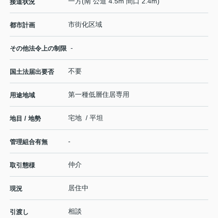
一方(南 公道 4.5m 間口 2.4m)
接道状況
市街化区域
都市計画
-
その他法令上の制限
不要
国土法届出要否
第一種低層住居専用
用途地域
宅地 / 平坦
地目 / 地勢
-
管理組合有無
仲介
取引態様
居住中
現況
相談
引渡し