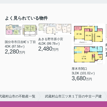
よく見られている物件
あきる野市原小宮
国分寺市日吉町１丁目
4LDK (99.78㎡)
4DK (87.58㎡)
2,480
3
万円
2,280
万円
厚木市関口
3LDK (101.02㎡)
3,680
万円
武蔵村山市の不動産一覧
武蔵村山市三ツ木１丁目の中古一戸建