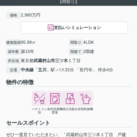
【間取り】
2,980万円
価格
支払いシミュレーション
95.98㎡
4LDK
建物面積
間取り
築15年
2階建
築年数
階建て
東京都
武蔵村山市
三ツ木
１丁目
所在地
中央線
「
立川
」駅 バス32分 「長円寺」 停歩4分
交通
物件の特徴
バストイレ
室内洗濯機
独立洗面台
浴室乾燥機
別
置場
セールスポイント
ぜひ一度見ていただきたい、「武蔵村山市三ツ木１丁目 戸建