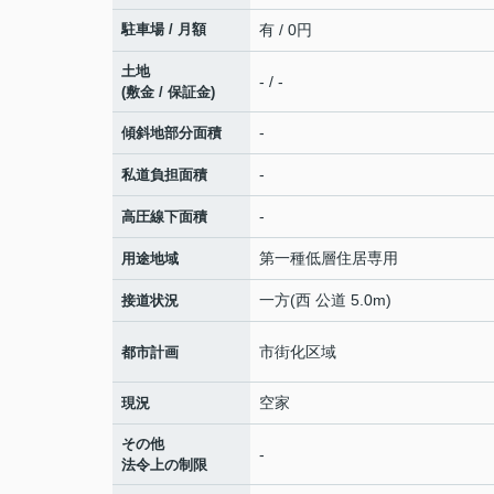
駐車場 / 月額
有 / 0円
土地
- / -
(敷金 / 保証金)
-
傾斜地部分面積
-
私道負担面積
-
高圧線下面積
第一種低層住居専用
用途地域
一方(西 公道 5.0m)
接道状況
市街化区域
都市計画
空家
現況
その他
-
法令上の制限