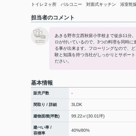
トイレ２ヶ所
バルコニー
対面式キッチン
浴室乾
担当者のコメント
あきる野市立西秋留小学校まで徒歩11分
ロが付いているので、3つの料理を同時に
る事が出来ます。フローリングなので、ど
験と知識を持つ当社がしっかりとサポート
ださい。
基本情報
-
販売戸数
3LDK
間取り / 詳細
99.22㎡(30.01坪)
建物面積(坪数)
建ぺい率 /
40%/80%
容積率