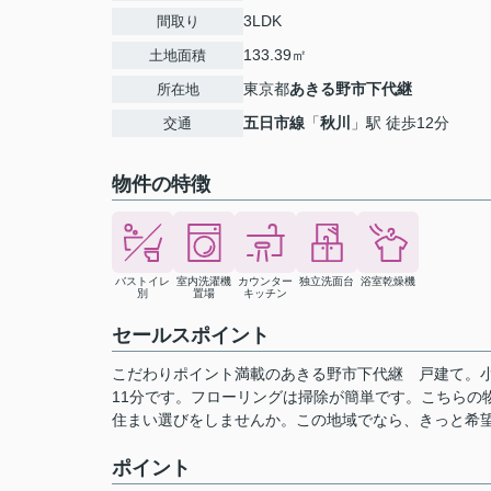
3LDK
間取り
133.39㎡
土地面積
東京都
あきる野市
下代継
所在地
五日市線
「
秋川
」駅 徒歩12分
交通
物件の特徴
バストイレ
室内洗濯機
カウンター
独立洗面台
浴室乾燥機
別
置場
キッチン
セールスポイント
こだわりポイント満載のあきる野市下代継 戸建て。
11分です。フローリングは掃除が簡単です。こちらの
住まい選びをしませんか。この地域でなら、きっと希
ポイント