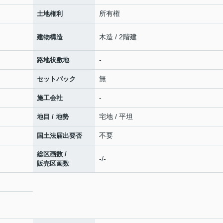
所有権
土地権利
木造 / 2階建
建物構造
-
路地状敷地
無
セットバック
-
施工会社
宅地 / 平坦
地目 / 地勢
不要
国土法届出要否
総区画数 /
-/-
販売区画数