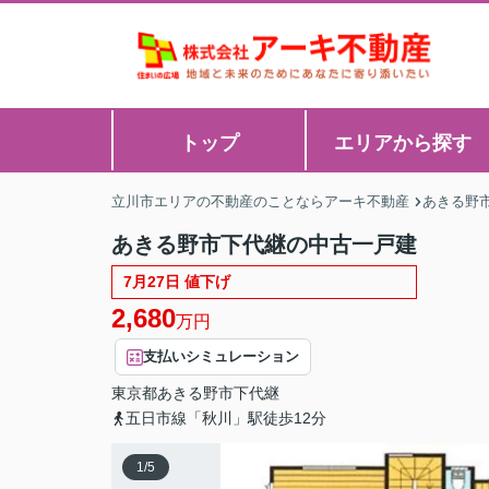
トップ
エリアから探す
立川市エリアの不動産のことならアーキ不動産
あきる野
あきる野市下代継の中古一戸建
7月27日 値下げ
2,680
万円
支払いシミュレーション
東京都
あきる野市
下代継
五日市線「秋川」駅徒歩12分
1
/
5