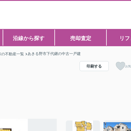
沿線から探す
売却査定
リフ
あきる野市下代継の中古一戸建
市の不動産一覧
印刷する
お気