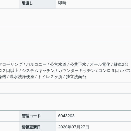
即時
引渡し
ローリング / バルコニー / 公営水道 / 公共下水 / オール電化 / 駐車2台
ンロ２口以上 / システムキッチン / カウンターキッチン / コンロ３口 / バ
燥機 / 温水洗浄便座 / トイレ２ヶ所 / 独立洗面台
6043203
管理コード
2026年07月27日
情報更新日