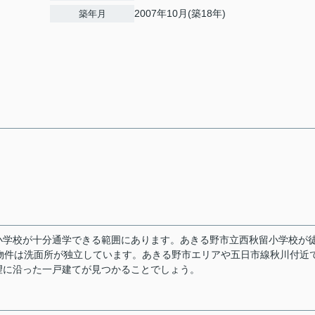
2007年10月(築18年)
築年月
小学校が十分通学できる範囲にあります。あきる野市立西秋留小学校が
物件は洗面所が独立しています。あきる野市エリアや五日市線秋川付近
望に沿った一戸建てが見つかることでしょう。