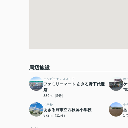
周辺施設
コンビニエンスストア
ホ
ファミリーマート あきる野下代継
ケ
店
7
339ｍ（5分）
小学校
中
あきる野市立西秋留小学校
あ
872ｍ（11分）
1