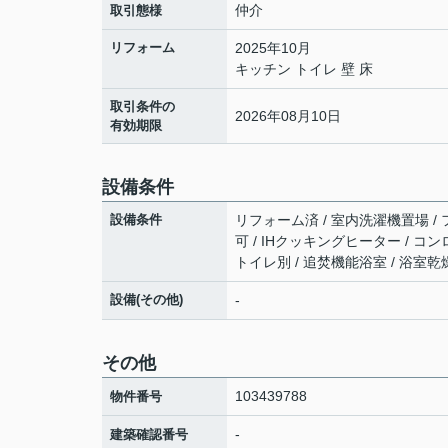
仲介
取引態様
リフォーム
2025年10月
キッチン トイレ 壁 床
取引条件の
2026年08月10日
有効期限
設備条件
設備条件
リフォーム済 / 室内洗濯機置場 / フ
可 / IHクッキングヒーター / コ
トイレ別 / 追焚機能浴室 / 浴室乾
設備(その他)
-
その他
103439788
物件番号
-
建築確認番号