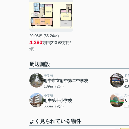
20.03坪 (66.24㎡)
4,280
万円(213.68万円/
坪)
周辺施設
中学校
ド
府中市立府中第二中学校
コ
139ｍ（2分）
4
小学校
ス
府中第十小学校
サ
666ｍ（9分）
1
よく見られている物件