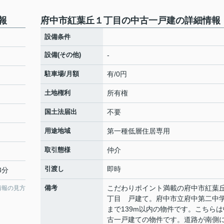
報
府中市紅葉丘１丁目の中古一戸建の詳細情報
設備条件
設備(その他)
-
駐車場/月額
有/0円
土地権利
所有権
国土法届出
不要
用途地域
第一種低層住居専用
取引態様
仲介
引渡し
即時
3分
備考
こだわりポイント満載の府中市紅葉
情報の見方
丁目 戸建て。府中市立府中第二中
まで139m以内の物件です。こちらは
古一戸建ての物件です。道路が南側