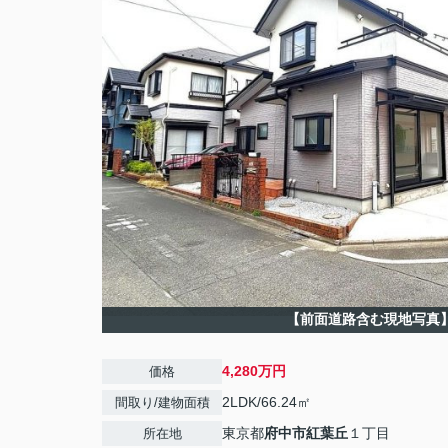
【前面道路含む現地写真
4,280万円
価格
2LDK/66.24㎡
間取り/建物面積
東京都
府中市
紅葉丘
１丁目
所在地