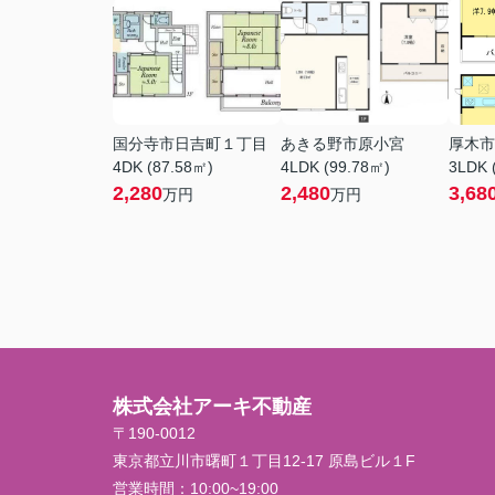
国分寺市日吉町１丁目
あきる野市原小宮
厚木市
4DK (87.58㎡)
4LDK (99.78㎡)
3LDK 
2,280
2,480
3,68
万円
万円
株式会社アーキ不動産
〒190-0012
東京都立川市曙町１丁目12-17 原島ビル１F
営業時間：
10:00~19:00