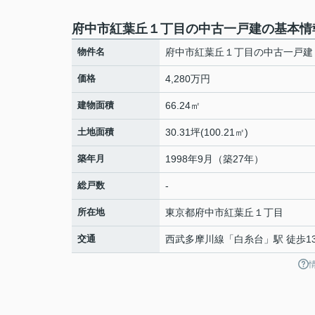
府中市紅葉丘１丁目の中古一戸建の基本情
物件名
府中市紅葉丘１丁目の中古一戸建
価格
4,280万円
建物面積
66.24㎡
土地面積
30.31坪(100.21㎡)
築年月
1998年9月（築27年）
総戸数
-
所在地
東京都
府中市
紅葉丘
１丁目
交通
西武多摩川線
「
白糸台
」駅 徒歩1