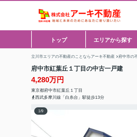
トップ
エリアから探す
立川市エリアの不動産のことならアーキ不動産
府中市の
府中市紅葉丘１丁目の中古一戸建
4,280万円
東京都
府中市
紅葉丘
１丁目
西武多摩川線「白糸台」駅徒歩13分
1
/
9