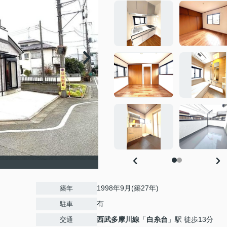
】
1998年9月(築27年)
築年
有
駐車
西武多摩川線
「
白糸台
」駅 徒歩13分
交通