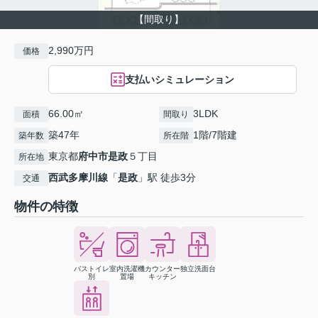
【間取り】
2,990万円
価格
支払いシミュレーション
66.00㎡
3LDK
面積
間取り
築47年
1階/7階建
築年数
所在階
東京都
府中市
是政
５丁目
所在地
西武多摩川線
「
是政
」駅 徒歩3分
交通
物件の特徴
バストイレ
室内洗濯機
カウンター
独立洗面台
別
置場
キッチン