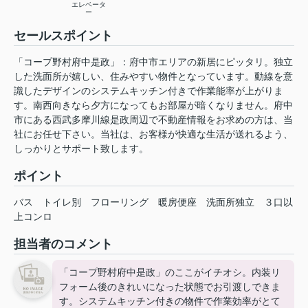
エレベータ
ー
セールスポイント
「コープ野村府中是政」：府中市エリアの新居にピッタリ。独立
した洗面所が嬉しい、住みやすい物件となっています。動線を意
識したデザインのシステムキッチン付きで作業能率が上がりま
す。南西向きなら夕方になってもお部屋が暗くなりません。府中
市にある西武多摩川線是政周辺で不動産情報をお求めの方は、当
社にお任せ下さい。当社は、お客様が快適な生活が送れるよう、
しっかりとサポート致します。
ポイント
バス
トイレ別
フローリング
暖房便座
洗面所独立
３口以
上コンロ
担当者のコメント
「コープ野村府中是政」のここがイチオシ。内装リ
フォーム後のきれいになった状態でお引渡しできま
す。システムキッチン付きの物件で作業効率がとて