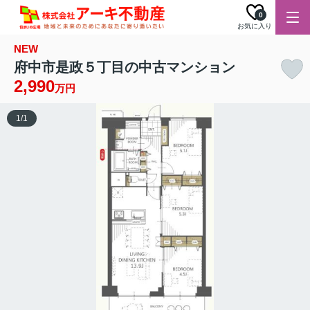
0
お気に入り
NEW
府中市是政５丁目の中古マンション
2,990
万円
1
/
1