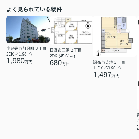
よく見られている物件
小金井市前原町３丁目
日野市三沢２丁目
2DK (41.98㎡)
2DK (45.61㎡)
1,980
680
万円
調布市染地３丁目
万円
1LDK (50.90㎡)
1,497
万円
2