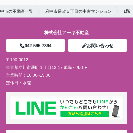
中市の不動産一覧
府中市是政５丁目の中古マンション
1階
株式会社アーキ不動産
042-595-7394
お問い合わせ
〒190-0012
東京都立川市曙町１丁目12-17 原島ビル１F
営業時間：
10:00~19:00
定休日：
水曜