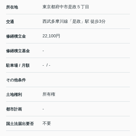
東京都
府中市
是政
５丁目
所在地
西武多摩川線
「
是政
」駅 徒歩3分
交通
22,100円
修繕積立金
-
修繕積立基金
- / -
駐車場 / 月額
その他条件
所有権
土地権利
-
都市計画
不要
国土法届出要否