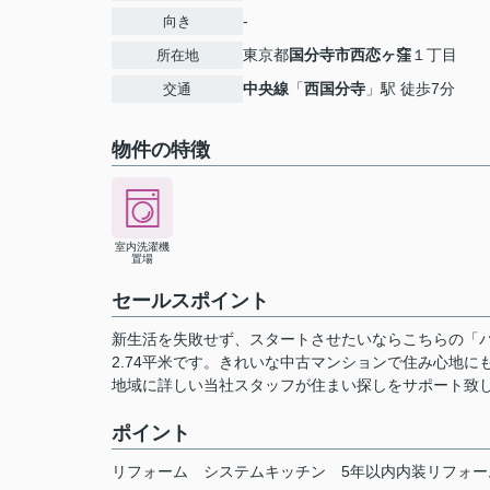
-
向き
東京都
国分寺市
西恋ヶ窪
１丁目
所在地
中央線
「
西国分寺
」駅 徒歩7分
交通
物件の特徴
室内洗濯機
置場
セールスポイント
新生活を失敗せず、スタートさせたいならこちらの「
2.74平米です。きれいな中古マンションで住み心地
地域に詳しい当社スタッフが住まい探しをサポート致
ポイント
リフォーム
システムキッチン
5年以内内装リフォー