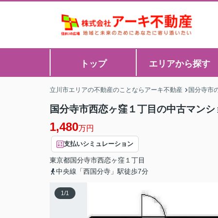
トップ
エリアから探す
立川市エリアの不動産のことならアーキ不動産
国分寺市
国分寺市西恋ヶ窪１丁目の中古マンシ
1,480
万円
支払いシミュレーション
東京都
国分寺市
西恋ヶ窪
１丁目
中央線「西国分寺」駅徒歩7分
1
/
1