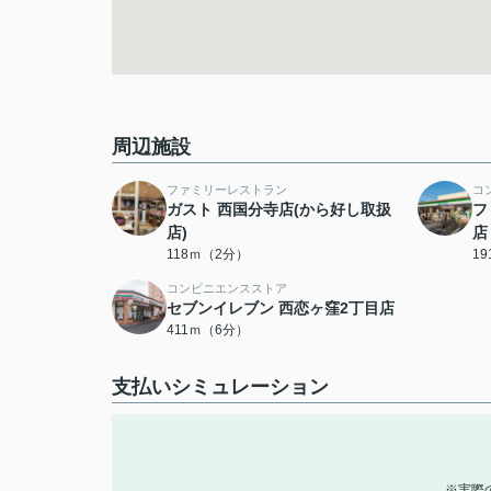
周辺施設
ファミリーレストラン
コ
ガスト 西国分寺店(から好し取扱
フ
店)
店
118ｍ（2分）
1
コンビニエンスストア
セブンイレブン 西恋ヶ窪2丁目店
411ｍ（6分）
支払いシミュレーション
※実際