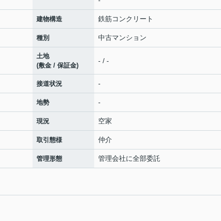
-
鉄筋コンクリート
建物構造
中古マンション
種別
土地
- / -
(敷金 / 保証金)
-
接道状況
-
地勢
空家
現況
仲介
取引態様
管理会社に全部委託
管理形態