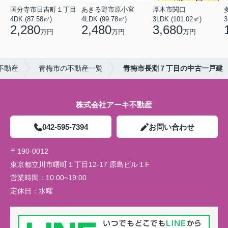
国分寺市日吉町１丁目
あきる野市原小宮
厚木市関口
4DK (87.58㎡)
4LDK (99.78㎡)
3LDK (101.02㎡)
3
2,280
2,480
3,680
万円
万円
万円
不動産
青梅市の不動産一覧
青梅市長淵７丁目の中古一戸建
株式会社アーキ不動産
042-595-7394
お問い合わせ
〒190-0012
東京都立川市曙町１丁目12-17 原島ビル１F
営業時間：
10:00~19:00
定休日：
水曜