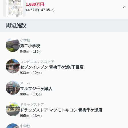
1,680万円
44.57坪(147.35㎡)
周辺施設
小学校
第二小学校
840ｍ（11分）
コンビニエンスストア
セブンイレブン 青梅千ケ瀬6丁目店
933ｍ（12分）
スーパー
マルフジ千ヶ瀬店
990ｍ（13分）
ドラッグストア
ドラッグストア マツモトキヨシ 青梅千ケ瀬店
995ｍ（13分）
中学校