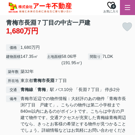
0
お気に入り
青梅市長淵７丁目の中古一戸建
1,680万円
1,680万円
価格
147.35㎡
58.06坪
7LDK
建物面積
土地面積
間取り
(191.95㎡)
築32年
築年数
東京都
青梅市
長淵
７丁目
所在地
青梅線
「
青梅
」駅 バス10分 「長淵７丁目」 停歩2分
交通
青梅市近辺での物件情報：大好評のあの物件「青梅市長
備考
渕7丁目 戸建て」。こちらの物件は第二小学校まで
840m以内にあるのがポイントです。こちらは中古の戸
建て物件です。交通アクセスが充実した青梅線青梅周辺
でなら、きっとお客様の希望とする物件が見つかること
でしょう。詳細情報などはお気軽にお問い合わせくださ