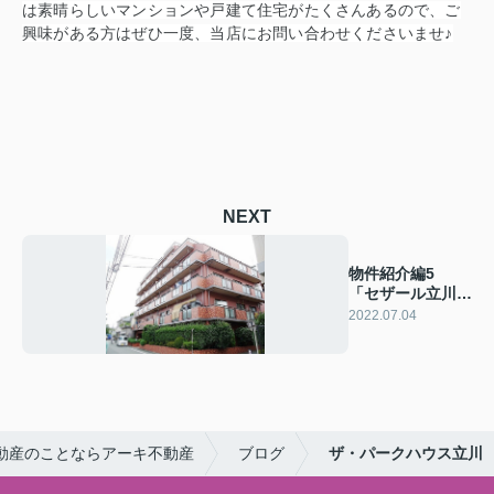
は素晴らしいマンションや戸建て住宅がたくさんあるので、ご
興味がある方はぜひ一度、当店にお問い合わせくださいませ♪
NEXT
物件紹介編5
「セザール立川A
館」
2022.07.04
動産のことならアーキ不動産
ブログ
ザ・パークハウス立川