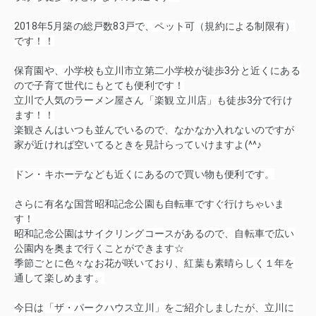
2018年5月築の総戸数83戸で、ペット可（規約による制限有）
です！！
保育園や、小学校も立川市立第二小学校が徒歩3分と近くにある
ので子育て世代にもとても便利です！
立川で人気のラーメン屋さん「楽観 立川店」も徒歩3分で行け
ます！！
楽観さんはいつも並んでいるので、なかなか入れないのですが
家が近ければ空いてるときを見計らっていけますよ(^^♪
ドン・キホーテなども近くにあるので買い物も便利です。
さらに有名な国営昭和記念公園も自転車ですぐ行けちゃいま
す！
昭和記念公園はサイクリングコースがあるので、自転車で広い
公園内を奥まで行くことができます☆
季節ごとに色々なお花が咲いており、紅葉も素晴らしく１年を
通して楽しめます。
今日は「ザ・パークハウス立川」をご紹介しましたが、立川に