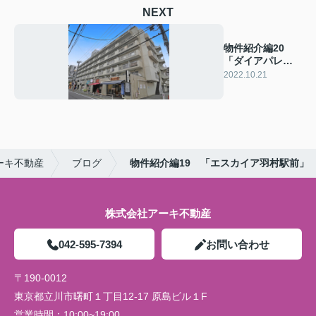
NEXT
物件紹介編20
「ダイアパレス
調布」
2022.10.21
ーキ不動産
ブログ
物件紹介編19 「エスカイア羽村駅前」
株式会社アーキ不動産
042-595-7394
お問い合わせ
〒190-0012
東京都立川市曙町１丁目12-17 原島ビル１F
営業時間：
10:00~19:00