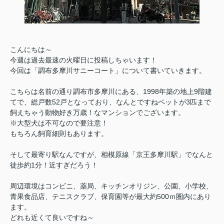
こんにちは～
今週は過去最速の火曜日に投稿しちゃいます！
今回は「調布多摩川サニーコート」について書いていきます。
こちらは名前の通り調布市多摩川にある、1998年築の地上9階建
てで、総戸数52戸となっており、なんとですねペットが3匹まで
飼えちゃう動物好き万歳！なマンションでございます。
※大型犬は不可なので要注意！
もちろん飼育細則もあります。
そして最寄り駅なんですが、相模原線「京王多摩川駅」でなんと
徒歩約1分！近すぎだろう！
周辺環境はコンビニ、薬局、キッチンオリジン、公園、小学校、
青果食品店、テニスクラブ、保育園等が最大約500ｍ圏内にあり
ます。
どれも近くて良いですね～