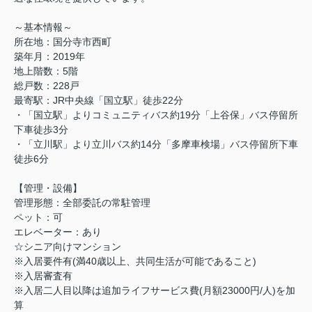
～基本情報～
所在地：国分寺市西町
築年月：2019年
地上階数：5階
総戸数：228戸
最寄駅：JR中央線「国立駅」徒歩22分
・「国立駅」よりコミュニティバス約19分「上谷保」バス停留所
下車徒歩3分
・「立川駅」より立川バス約14分「多摩車検場」バス停留所下車
徒歩6分
【管理・設備】
管理形態：全部委託の常駐管理
ペット：可
エレベーター：あり
☆シニア向けマンション
※入居要件有(満40歳以上、共同生活が可能であること)
※入居審査有
※入居二人目以降は追加ライフサービス費(月額23000円/人)を加
算