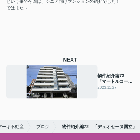
という事で今回は、シニア向けマンションの紹介でした！
ではまた～
NEXT
物件紹介編73
「マートルコート
府中」
2023.11.27
アーキ不動産
ブログ
物件紹介編72 「デュオセーヌ国立」