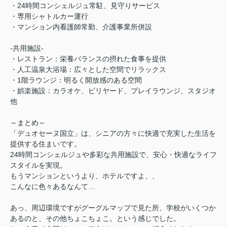
・24時間コンシェルジュ常駐、見守りサービス
・専用シャトルカー運行
・マンション内看護師常勤、介護事業所併設
‐共用施設‐
・レストラン：栄養バランスの摂れた食事を提供
・人工温泉大浴場：広々とした空間でリラックス
・1階ラウンジ：明るく開放感のある空間
・娯楽施設：カラオケ、ビリヤード、プレイラウンジ、スタジオ
他
～まとめ～
「デュオセーヌ国立」は、シニアの方々に快適で充実した生活を
提供する住まいです。
24時間コンシェルジュや多彩な共用施設で、安心・快適なライフ
スタイルを実現。
もうマンションというより、ホテルですよ、、
こんなに色々あるなんて…
あっ、周辺環境ですがグーグルマップで見た所、学校がいくつか
あるのと、その他ちょこちょこ。という感じでした。