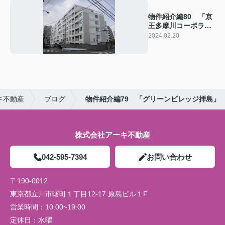
物件紹介編80 「京
王多摩川コーポラ
ス」
2024.02.20
キ不動産
ブログ
物件紹介編79 「グリーンビレッジ拝島」
株式会社アーキ不動産
042-595-7394
お問い合わせ
〒190-0012
東京都立川市曙町１丁目12-17 原島ビル１F
営業時間：
10:00~19:00
定休日：
水曜