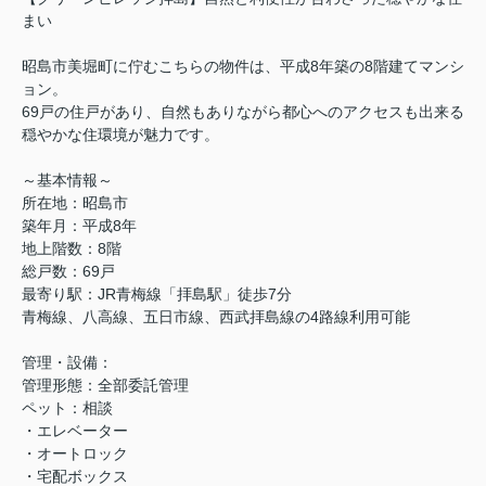
まい
昭島市美堀町に佇むこちらの物件は、平成8年築の8階建てマンシ
ョン。
69戸の住戸があり、自然もありながら都心へのアクセスも出来る
穏やかな住環境が魅力です。
～基本情報～
所在地：昭島市
築年月：平成8年
地上階数：8階
総戸数：69戸
最寄り駅：JR青梅線「拝島駅」徒歩7分
青梅線、八高線、五日市線、西武拝島線の4路線利用可能
管理・設備：
管理形態：全部委託管理
ペット：相談
・エレベーター
・オートロック
・宅配ボックス