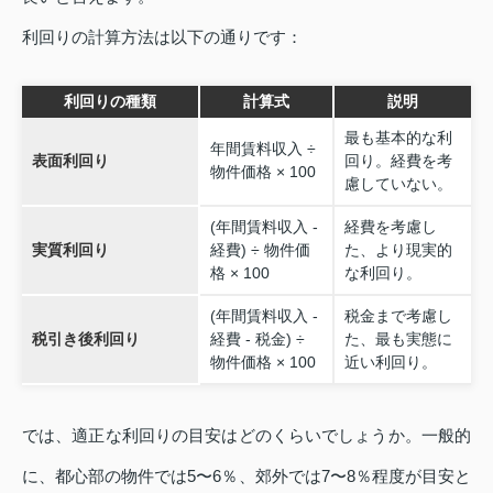
利回りの計算方法は以下の通りです：
利回りの種類
計算式
説明
最も基本的な利
年間賃料収入 ÷
表面利回り
回り。経費を考
物件価格 × 100
慮していない。
(年間賃料収入 -
経費を考慮し
実質利回り
経費) ÷ 物件価
た、より現実的
格 × 100
な利回り。
(年間賃料収入 -
税金まで考慮し
税引き後利回り
経費 - 税金) ÷
た、最も実態に
物件価格 × 100
近い利回り。
では、適正な利回りの目安はどのくらいでしょうか。一般的
に、都心部の物件では5〜6％、郊外では7〜8％程度が目安と