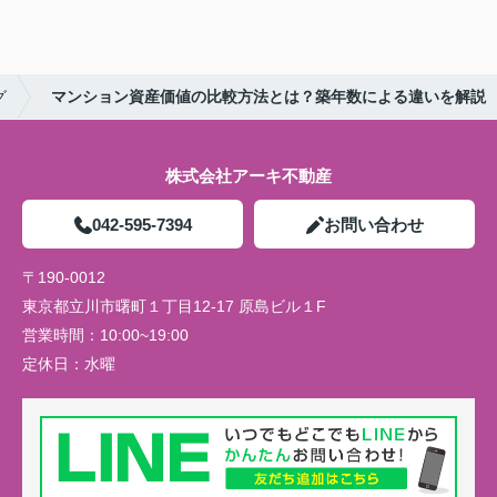
グ
マンション資産価値の比較方法とは？築年数による違いを解説
株式会社アーキ不動産
042-595-7394
お問い合わせ
〒190-0012
東京都立川市曙町１丁目12-17 原島ビル１F
営業時間：
10:00~19:00
定休日：
水曜