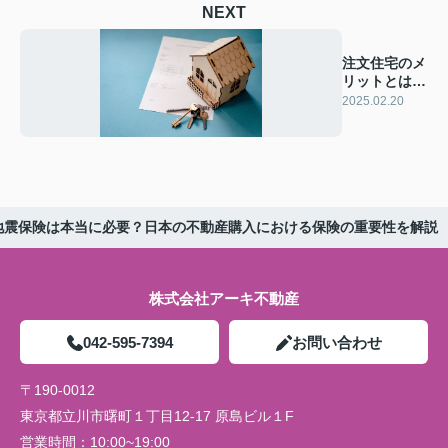
NEXT
注文住宅のメ
リットとは？
体験談をご紹
2025.02.20
介
地震保険は本当に必要？日本の不動産購入における保険の重要性を解説
株式会社アーキ不動産
042-595-7394
お問い合わせ
〒190-0012
東京都立川市曙町１丁目12-17 原島ビル１F
営業時間：
10:00~19:00