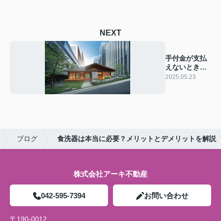
NEXT
手付金が支払
えないときの
対策は？具体
2025.05.23
的な対処法を
ご紹介
ブログ
食洗器は本当に必要？メリットとデメリットを解説
株式会社アーキ不動産
042-595-7394
お問い合わせ
〒190-0012