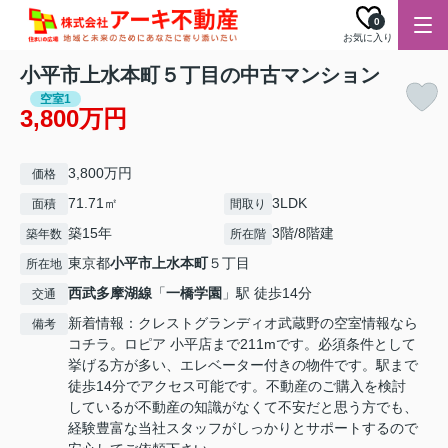
0
お気に入り
小平市上水本町５丁目の中古マンション
空室1
3,800万円
3,800万円
価格
71.71㎡
3LDK
面積
間取り
築15年
3階/8階建
築年数
所在階
東京都
小平市
上水本町
５丁目
所在地
西武多摩湖線
「
一橋学園
」駅 徒歩14分
交通
新着情報：クレストグランディオ武蔵野の空室情報なら
備考
コチラ。ロピア 小平店まで211mです。必須条件として
挙げる方が多い、エレベーター付きの物件です。駅まで
徒歩14分でアクセス可能です。不動産のご購入を検討
しているが不動産の知識がなくて不安だと思う方でも、
経験豊富な当社スタッフがしっかりとサポートするので