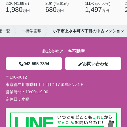
2DK (41.98㎡)
2DK (45.61㎡)
1LDK (50.90㎡)
2
1,980
680
1,497
万円
万円
万円
産一覧
一橋学園駅
小平市上水本町５丁目の中古マンション
株式会社アーキ不動産
042-595-7394
お問い合わせ
〒190-0012
東京都立川市曙町１丁目12-17 原島ビル１F
営業時間：
10:00~19:00
定休日：
水曜