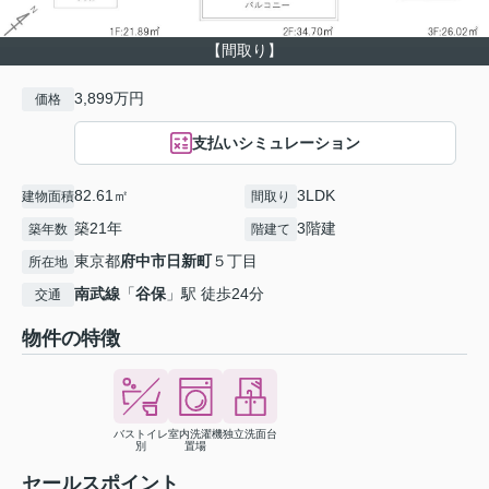
【間取り】
3,899万円
価格
支払いシミュレーション
82.61㎡
3LDK
建物面積
間取り
築21年
3階建
築年数
階建て
東京都
府中市
日新町
５丁目
所在地
南武線
「
谷保
」駅 徒歩24分
交通
物件の特徴
バストイレ
室内洗濯機
独立洗面台
別
置場
セールスポイント