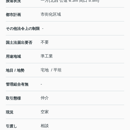
一方(北西 公道 6.3m 間口 5.5m)
接道状況
市街化区域
都市計画
-
その他法令上の制限
不要
国土法届出要否
準工業
用途地域
宅地 / 平坦
地目 / 地勢
-
管理組合有無
仲介
取引態様
空家
現況
相談
引渡し