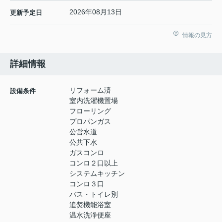
2026年08月13日
更新予定日
情報の見方
詳細情報
リフォーム済
設備条件
室内洗濯機置場
フローリング
プロパンガス
公営水道
公共下水
ガスコンロ
コンロ２口以上
システムキッチン
コンロ３口
バス・トイレ別
追焚機能浴室
温水洗浄便座