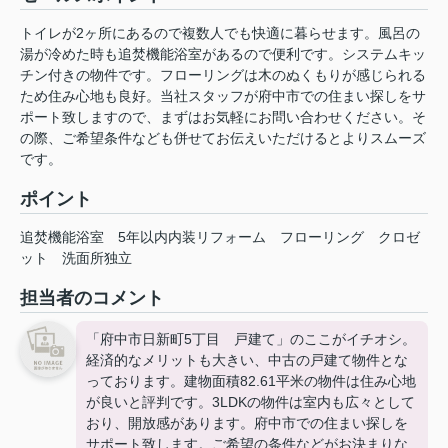
トイレが2ヶ所にあるので複数人でも快適に暮らせます。風呂の
湯が冷めた時も追焚機能浴室があるので便利です。システムキッ
チン付きの物件です。フローリングは木のぬくもりが感じられる
ため住み心地も良好。当社スタッフが府中市での住まい探しをサ
ポート致しますので、まずはお気軽にお問い合わせください。そ
の際、ご希望条件なども併せてお伝えいただけるとよりスムーズ
です。
ポイント
追焚機能浴室
5年以内内装リフォーム
フローリング
クロゼ
ット
洗面所独立
担当者のコメント
「府中市日新町5丁目 戸建て」のここがイチオシ。
経済的なメリットも大きい、中古の戸建て物件とな
っております。建物面積82.61平米の物件は住み心地
が良いと評判です。3LDKの物件は室内も広々として
おり、開放感があります。府中市での住まい探しを
サポート致します。ご希望の条件などがお決まりな