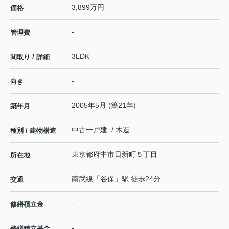
3,899万円
価格
-
管理費
3LDK
間取り / 詳細
-
向き
2005年5月 (築21年)
築年月
中古一戸建 / 木造
種別 / 建物構造
東京都
府中市
日新町
５丁目
所在地
南武線
「
谷保
」駅 徒歩24分
交通
-
修繕積立金
-
修繕積立基金