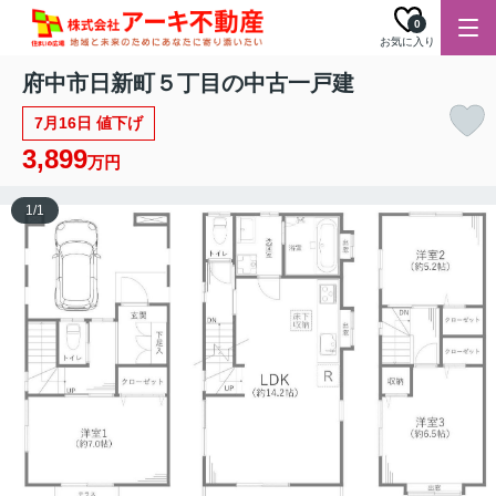
0
お気に入り
府中市日新町５丁目の中古一戸建
7月16日 値下げ
3,899
万円
1
/
1