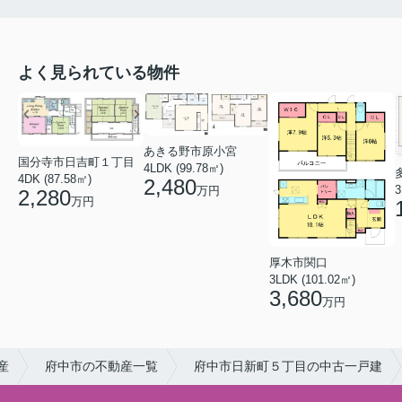
よく見られている物件
あきる野市原小宮
国分寺市日吉町１丁目
4LDK (99.78㎡)
4DK (87.58㎡)
2,480
3
万円
2,280
万円
厚木市関口
3LDK (101.02㎡)
3,680
万円
産
府中市の不動産一覧
府中市日新町５丁目の中古一戸建