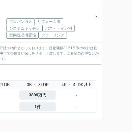
プロパンガス
リフォーム済
システムキッチン
バス・トイレ別
室内洗濯機置場
フローリング
建て物件となっております。建物面積82.61平米の物件は住
府中市での住まい探しをサポート致します。ご希望の条件などが
ます。
2LDK
3K ～ 3LDK
4K ～ 4LDK以上
3899万円
-
1件
-