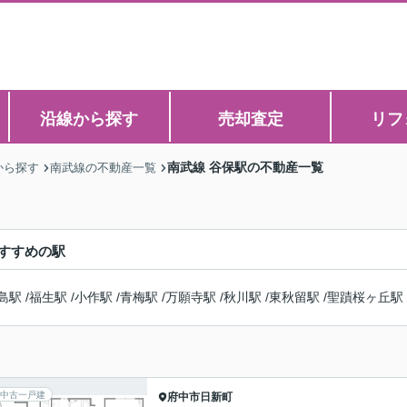
沿線から探す
売却査定
リフ
南武線 谷保駅の不動産一覧
から探す
南武線の不動産一覧
すすめの駅
島駅
/
福生駅
/
小作駅
/
青梅駅
/
万願寺駅
/
秋川駅
/
東秋留駅
/
聖蹟桜ヶ丘駅
中古一戸建
府中市
日新町