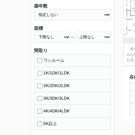
築年数
面積
～
「府
間取り
み心
ワンルーム
お決
1K/1DK/1LDK
谷
2K/2DK/2LDK
3K/3DK/3LDK
4K/4DK/4LDK
5K以上