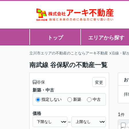
トップ
エリアから探す
立川市エリアの不動産のことならアーキ不動産
沿線・駅
南武線 谷保駅の不動産一覧
お
谷保
変更
新築・中古
拝
指定しない
新築
中古
価格
1
件
～