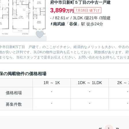
府中市日新町５丁目の中古一戸建
3,899
7月16日 値下げ
万円
- / 82.61㎡ / 3LDK /築21年 /3階建
南武線
「
谷保
」駅 徒歩24分
中市日新町5丁目 戸建て」のここがイチオシ。経済的なメリットも大きい、中古の戸
地が良いと評判です。3LDKの物件は室内も広々としており、開放感があります。
まりなら、当社スタッフまで是非お伝えください。お問い合わせをお待ちしており
保の掲載物件の価格相場
1R ～ 1K
1DK ～ 1LDK
2K ～ 
-
-
-
価格相場
-
-
-
募集件数