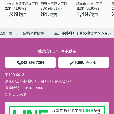
小金井市前原町３丁目
日野市三沢２丁目
調布市染地３丁目
2DK (41.98㎡)
2DK (45.61㎡)
1LDK (50.90㎡)
2
1,980
680
1,497
万円
万円
万円
動産一覧
柴崎体育館駅
立川市錦町６丁目の中古マンション
株式会社アーキ不動産
042-595-7394
お問い合わせ
〒190-0012
東京都立川市曙町１丁目12-17 原島ビル１F
営業時間：
10:00~19:00
定休日：
水曜