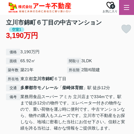
0
お気に入り
立川市錦町６丁目の中古マンション
空室1
3,190万円
3,190万円
価格
65.92㎡
3LDK
面積
間取り
築21年
2階/6階建
築年数
所在階
東京都
立川市
錦町
６丁目
所在地
多摩都市モノレール
「
柴崎体育館
」駅 徒歩12分
交通
業務用食品スーパー アミカ 立川店まで334mです。駅
備考
まで徒歩12分の物件です。エレベーター付きの物件な
ので、重い荷物を運ぶ時に便利です。中古マンションな
ら、物件の購入もスムーズです。立川市で不動産をお探
しなら、地域に密着した当社にお任せ下さい。信頼と実
績を誇る当社は、確かな情報をご提供致します。