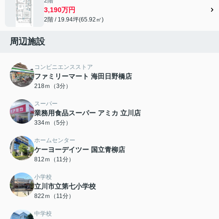
2階
3,190万円
2階 / 19.94坪(65.92㎡)
周辺施設
コンビニエンスストア
ファミリーマート 海田日野橋店
218ｍ（3分）
スーパー
業務用食品スーパー アミカ 立川店
334ｍ（5分）
ホームセンター
ケーヨーデイツー 国立青柳店
812ｍ（11分）
小学校
立川市立第七小学校
822ｍ（11分）
中学校