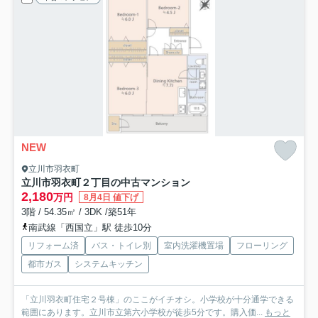
NEW
立川市羽衣町
立川市羽衣町２丁目の中古マンション
2,180
万円
8月4日 値下げ
3階 / 54.35㎡ / 3DK /築51年
南武線「西国立」駅 徒歩10分
リフォーム済
バス・トイレ別
室内洗濯機置場
フローリング
都市ガス
システムキッチン
「立川羽衣町住宅２号棟」のここがイチオシ。小学校が十分通学できる
範囲にあります。立川市立第六小学校が徒歩5分です。購入価...
もっと