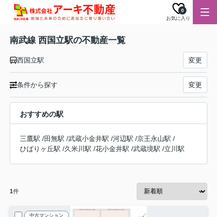
0
お気に入り
南武線 西国立駅の不動産一覧
西国立駅
変更
条件から探す
変更
おすすめの駅
三鷹駅
/
田無駅
/
武蔵小金井駅
/
河辺駅
/
京王永山駅
/
ひばりヶ丘駅
/
久米川駅
/
花小金井駅
/
武蔵境駅
/
立川駅
1
件
中古マンション