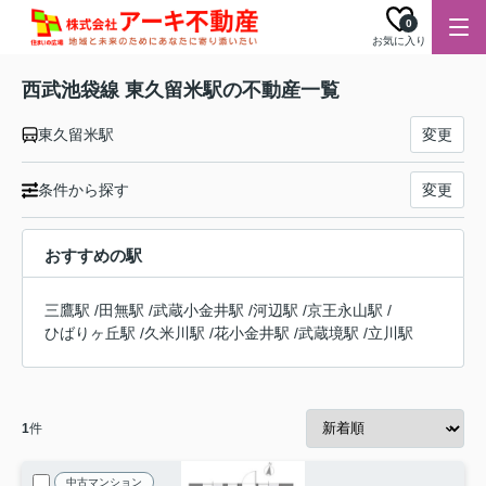
0
お気に入り
西武池袋線 東久留米駅の不動産一覧
東久留米駅
変更
条件から探す
変更
おすすめの駅
三鷹駅
/
田無駅
/
武蔵小金井駅
/
河辺駅
/
京王永山駅
/
ひばりヶ丘駅
/
久米川駅
/
花小金井駅
/
武蔵境駅
/
立川駅
1
件
中古マンション