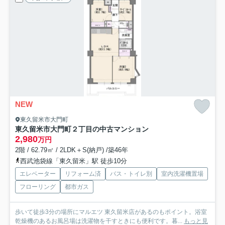
NEW
東久留米市大門町
東久留米市大門町２丁目の中古マンション
2,980
万円
2階 / 62.79㎡ / 2LDK＋S(納戸) /築46年
西武池袋線「東久留米」駅 徒歩10分
エレベーター
リフォーム済
バス・トイレ別
室内洗濯機置場
フローリング
都市ガス
歩いて徒歩3分の場所にマルエツ 東久留米店があるのもポイント。浴室
乾燥機のあるお風呂場は洗濯物を干すときにも便利です。暮...
もっと見