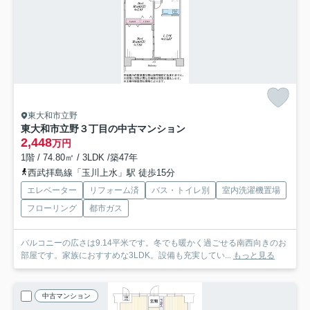
東大和市立野
東大和市立野３丁目の中古マンション
2,448
万円
1階 / 74.80㎡ / 3LDK /築47年
西武拝島線「玉川上水」駅 徒歩15分
エレベーター
リフォーム済
バス・トイレ別
室内洗濯機置場
フローリング
都市ガス
バルコニーの広さは9.14平米です。冬でも暖かく過ごせる南西向きのお
部屋です。家族におすすめな3LDK。設備も充実してい...
もっと見る
中古マンション