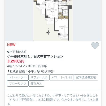
NEW
小平市鈴木町
小平市鈴木町１丁目の中古マンション
3,290
万円
4階 / 65.61㎡ / 3LDK /築30年
西武新宿線「小平」駅 徒歩18分
エレベーター
リフォーム済
バス・トイレ別
室内洗濯機置場
フローリング
都市ガス
こだわりで選びたい方におすすめ。小平市エリアで住まいをお探しなら
「クリオ小平壱番館」。地上11階建てで、住みやすい物件で...
もっと見
る