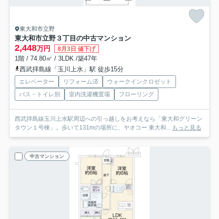
東大和市立野
東大和市立野３丁目の中古マンション
2,448
万円
8月3日 値下げ
1階 / 74.80㎡ / 3LDK /築47年
西武拝島線「玉川上水」駅 徒歩15分
エレベーター
リフォーム済
ウォークインクロゼット
バス・トイレ別
室内洗濯機置場
フローリング
西武拝島線玉川上水駅周辺への引っ越しをお考えなら「東大和グリーン
タウン１号棟」。歩いて131mの場所に、ヤオコー 東大和...
もっと見る
中古マンション