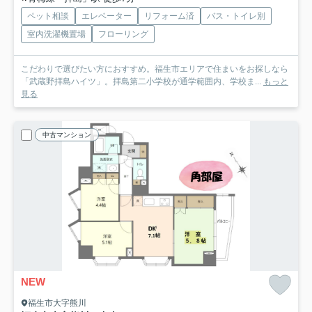
ペット相談
エレベーター
リフォーム済
バス・トイレ別
室内洗濯機置場
フローリング
こだわりで選びたい方におすすめ。福生市エリアで住まいをお探しなら
「武蔵野拝島ハイツ」。拝島第二小学校が通学範囲内、学校ま...
もっと
見る
中古マンション
NEW
福生市大字熊川