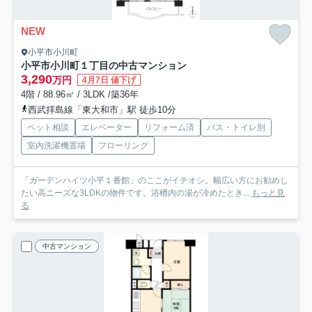
NEW
小平市小川町
小平市小川町１丁目の中古マンション
3,290
万円
4月7日 値下げ
4階 / 88.96㎡ / 3LDK /築36年
西武拝島線「東大和市」駅 徒歩10分
ペット相談
エレベーター
リフォーム済
バス・トイレ別
室内洗濯機置場
フローリング
「ガーデンハイツ小平１番館」のここがイチオシ。幅広い方にお勧めし
たい高ニーズな3LDKの物件です。浴槽内の湯が冷めたとき...
もっと見
る
中古マンション