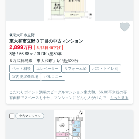
東大和市立野
東大和市立野３丁目の中古マンション
2,899
万円
8月3日 値下げ
3階 / 66.88㎡ / 3LDK /築30年
西武拝島線「東大和市」駅 徒歩23分
ペット相談
エレベーター
リフォーム済
バス・トイレ別
室内洗濯機置場
バルコニー
こだわりポイント満載のビーグルマンション東大和。66.88平米程の専
有面積でスペースも十分。マンションにどんな人が住んで...
もっと見る
中古マンション