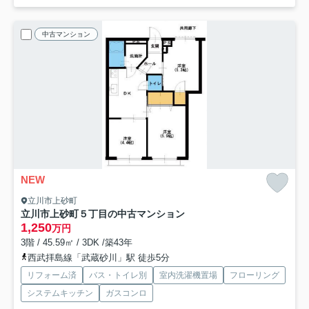
中古マンション
NEW
立川市上砂町
立川市上砂町５丁目の中古マンション
1,250
万円
3階 / 45.59㎡ / 3DK /築43年
西武拝島線「武蔵砂川」駅 徒歩5分
リフォーム済
バス・トイレ別
室内洗濯機置場
フローリング
システムキッチン
ガスコンロ