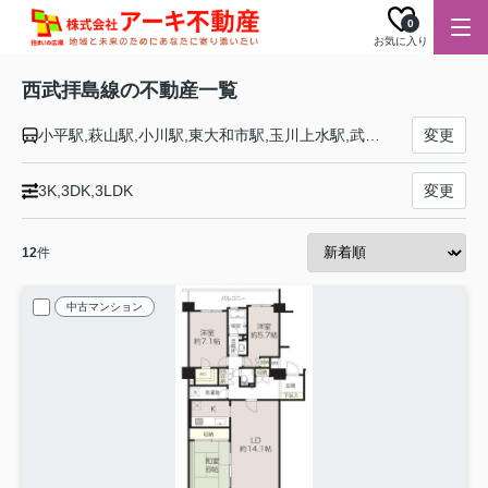
0
お気に入り
西武拝島線の不動産一覧
小平駅,萩山駅,小川駅,東大和市駅,玉川上水駅,武蔵砂川駅,西武立川駅,拝島駅
変更
3K,3DK,3LDK
変更
12
件
中古マンション