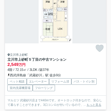
立川市上砂町
立川市上砂町５丁目の中古マンション
2,549
万円
4階 / 72.15㎡ / 3LDK /築37年
西武拝島線「武蔵砂川」駅 徒歩9分
ペット相談
エレベーター
リフォーム済
バス・トイレ別
室内洗濯機置場
フローリング
マルエツ 武蔵砂川店まで440mです。オートロック付きなので、安心し
て暮らすことができます。3口コンロが付いているので、...
もっと見る