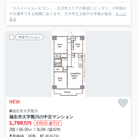
「スカイハイムパピヨン」：立川市エリアの新居にピッタリ。小学校が
十分通学できる範囲にあります。立川市立上砂川小学校が徒歩...
もっと
見る
中古マンション
NEW
福生市大字熊川
福生市大字熊川の中古マンション
1,799
万円
8月6日 値下げ
2階 / 66.00㎡ / 3LDK /築42年
青梅線「拝島」駅 徒歩7分