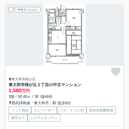
中古マンション
東大和市桜が丘
東大和市桜が丘２丁目の中古マンション
1,580
万円
3階 / 50.40㎡ / 3K /築46年
西武拝島線「東大和市」駅 徒歩8分
ペット相談
エレベーター
バス・トイレ別
室内洗濯機置場
都市ガス
システムキッチン