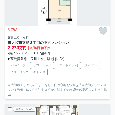
NEW
東大和市立野
東大和市立野３丁目の中古マンション
2,230
万円
8月6日 値下げ
2階 / 66.38㎡ / 3LDK /築47年
西武拝島線「玉川上水」駅 徒歩15分
エレベーター
リフォーム済
バス・トイレ別
バルコニー
フローリング
都市ガス
東大和市エリアでの住まいなら、住み心地も快適な「東大和グリーンタ
ウン１号棟」はいかがでしょうか。駅まで徒歩15分の場所に...
もっと見
る
中古マンション