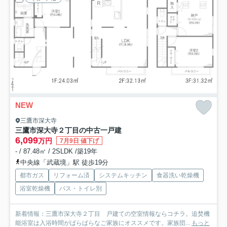
NEW
三鷹市深大寺
三鷹市深大寺２丁目の中古一戸建
6,099
万円
7月9日 値下げ
- / 87.48㎡ / 2SLDK /築19年
中央線「武蔵境」駅 徒歩19分
都市ガス
リフォーム済
システムキッチン
食器洗い乾燥機
浴室乾燥機
バス・トイレ別
新着情報：三鷹市深大寺２丁目 戸建ての空室情報ならコチラ。追焚機
能浴室は入浴時間がばらばらなご家族にオススメです。家族団...
もっと