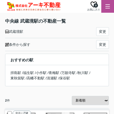
0
お気に入り
中央線 武蔵境駅の不動産一覧
武蔵境駅
変更
条件から探す
変更
おすすめの駅
拝島駅
/
福生駅
/
小作駅
/
青梅駅
/
万願寺駅
/
秋川駅
/
東秋留駅
/
高幡不動駅
/
清瀬駅
/
保谷駅
2
件
中古一戸建