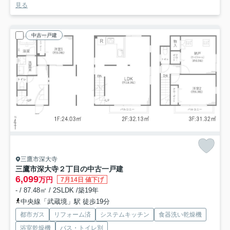
見る
中古一戸建
三鷹市深大寺
三鷹市深大寺２丁目の中古一戸建
6,099
万円
7月14日 値下げ
- / 87.48㎡ / 2SLDK /築19年
中央線「武蔵境」駅 徒歩19分
都市ガス
リフォーム済
システムキッチン
食器洗い乾燥機
浴室乾燥機
バス・トイレ別