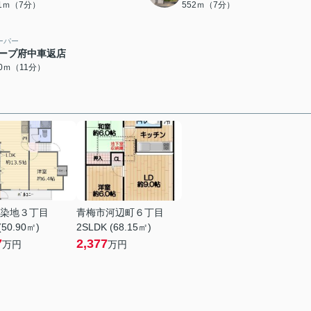
11ｍ（7分）
552ｍ（7分）
ーパー
ープ府中車返店
30ｍ（11分）
染地３丁目
青梅市河辺町６丁目
(50.90㎡)
2SLDK (68.15㎡)
7
2,377
万円
万円