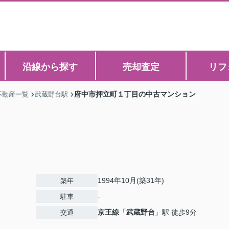
沿線から探す
売却査定
リフ
府中市押立町１丁目の中古マンション
不動産一覧
武蔵野台駅
1994年10月(築31年)
築年
-
駐車
京王線
「
武蔵野台
」駅 徒歩9分
交通