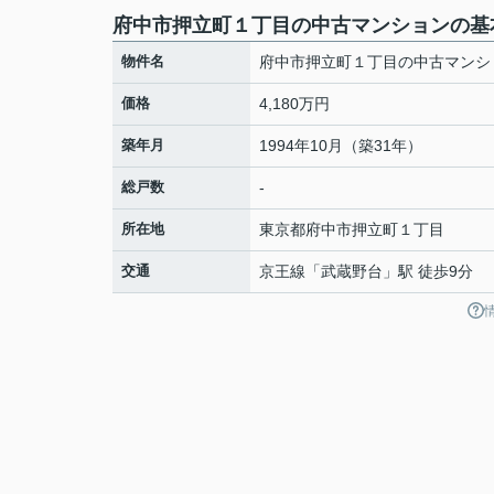
府中市押立町１丁目の中古マンションの基
物件名
府中市押立町１丁目の中古マンシ
価格
4,180万円
築年月
1994年10月（築31年）
総戸数
-
所在地
東京都
府中市
押立町
１丁目
交通
京王線
「
武蔵野台
」駅 徒歩9分