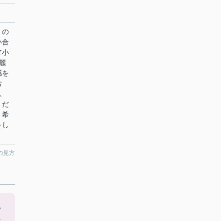
」の
い合
立小
麗
感を
お
。
くだ
、希
をし
の見方
あ
に