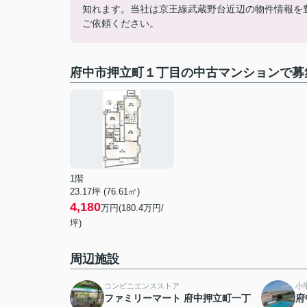
知れます。当社は京王線武蔵野台近辺の物件情報を
ご依頼ください。
府中市押立町１丁目の中古マンションで募
1階
23.17坪 (76.61㎡)
4,180
万円(180.4万円/
坪)
周辺施設
コンビニエンスストア
小
ファミリーマート 府中押立町一丁
府