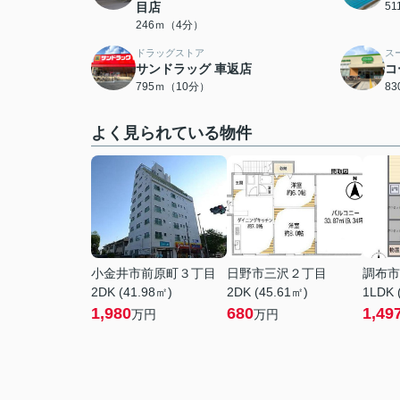
目店
5
246ｍ（4分）
ドラッグストア
ス
サンドラッグ 車返店
コ
795ｍ（10分）
8
よく見られている物件
小金井市前原町３丁目
日野市三沢２丁目
調布市
2DK (41.98㎡)
2DK (45.61㎡)
1LDK 
1,980
680
1,49
万円
万円