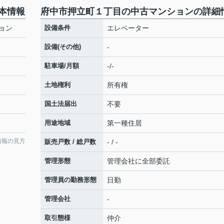
本情報
府中市押立町１丁目の中古マンションの詳細
ョン
設備条件
エレベーター
設備(その他)
-
駐車場/月額
-/-
土地権利
所有権
国土法届出
不要
用途地域
第一種住居
情報の見方
販売戸数 / 総戸数
- / -
管理形態
管理会社に全部委託
管理員の勤務形態
日勤
管理会社
-
取引態様
仲介