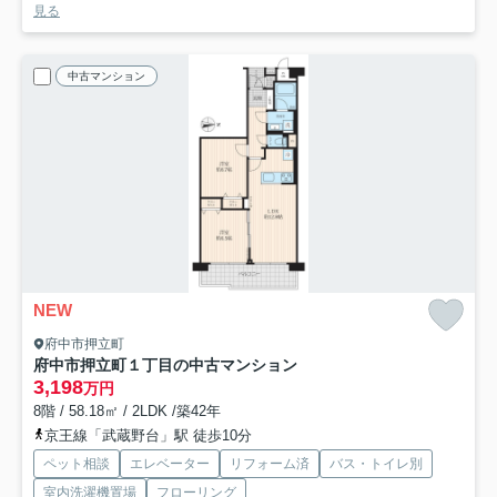
見る
中古マンション
NEW
府中市押立町
府中市押立町１丁目の中古マンション
3,198
万円
8階 / 58.18㎡ / 2LDK /築42年
京王線「武蔵野台」駅 徒歩10分
ペット相談
エレベーター
リフォーム済
バス・トイレ別
室内洗濯機置場
フローリング