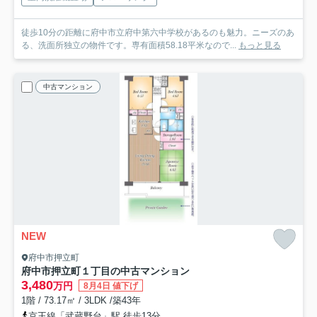
徒歩10分の距離に府中市立府中第六中学校があるのも魅力。ニーズのあ
る、洗面所独立の物件です。専有面積58.18平米なので...
もっと見る
中古マンション
NEW
府中市押立町
府中市押立町１丁目の中古マンション
3,480
万円
8月4日 値下げ
1階 / 73.17㎡ / 3LDK /築43年
京王線「武蔵野台」駅 徒歩13分