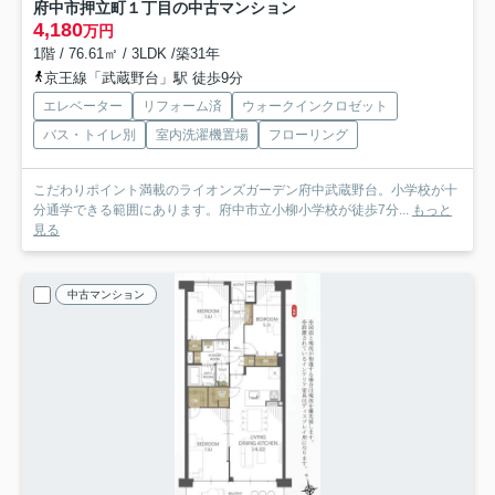
府中市押立町１丁目の中古マンション
4,180
万円
1階 / 76.61㎡ / 3LDK /築31年
京王線「武蔵野台」駅 徒歩9分
エレベーター
リフォーム済
ウォークインクロゼット
バス・トイレ別
室内洗濯機置場
フローリング
こだわりポイント満載のライオンズガーデン府中武蔵野台。小学校が十
分通学できる範囲にあります。府中市立小柳小学校が徒歩7分...
もっと
見る
中古マンション