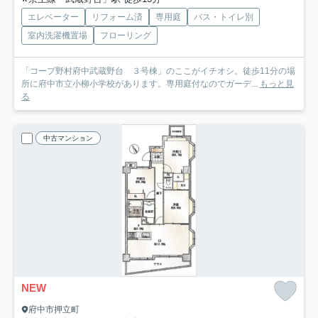
エレベーター
リフォーム済
専用庭
バス・トイレ別
室内洗濯機置場
フローリング
「コープ野村府中武蔵野台 ３号棟」のここがイチオシ。徒歩11分の場
所に府中市立小柳小学校があります。専用庭付なのでガーデ...
もっと見
る
中古マンション
NEW
府中市押立町