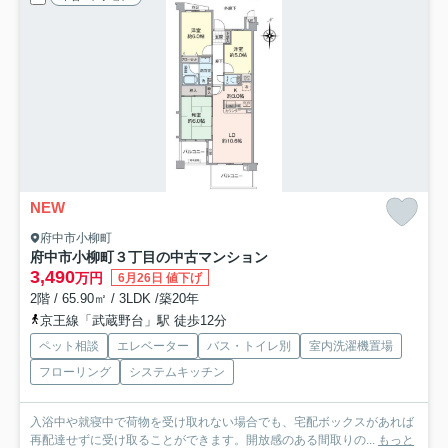
NEW
府中市小柳町
府中市小柳町３丁目の中古マンション
3,490
万円
6月26日 値下げ
2階 / 65.90㎡ / 3LDK /築20年
京王線「武蔵野台」駅 徒歩12分
ペット相談
エレベーター
バス・トイレ別
室内洗濯機置場
フローリング
システムキッチン
入浴中や就寝中で荷物を受け取れない場合でも、宅配ボックスがあれば
再配達せずに受け取ることができます。開放感のある間取りの...
もっと