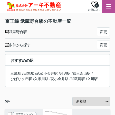
0
お気に入り
京王線 武蔵野台駅の不動産一覧
武蔵野台駅
変更
条件から探す
変更
おすすめの駅
三鷹駅
/
田無駅
/
武蔵小金井駅
/
河辺駅
/
京王永山駅
/
ひばりヶ丘駅
/
久米川駅
/
花小金井駅
/
武蔵境駅
/
立川駅
5
件
中古マンション