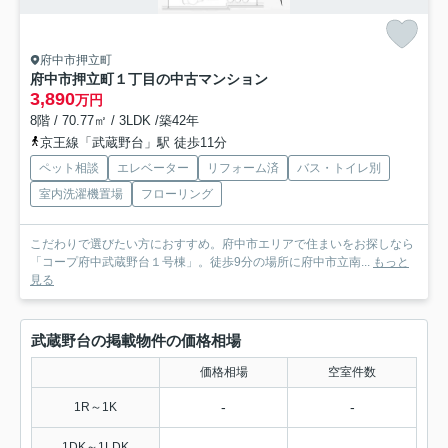
府中市押立町
府中市押立町１丁目の中古マンション
3,890
万円
8階 / 70.77㎡ / 3LDK /築42年
京王線「武蔵野台」駅 徒歩11分
ペット相談
エレベーター
リフォーム済
バス・トイレ別
室内洗濯機置場
フローリング
こだわりで選びたい方におすすめ。府中市エリアで住まいをお探しなら
「コープ府中武蔵野台１号棟」。徒歩9分の場所に府中市立南...
もっと
見る
武蔵野台の掲載物件の価格相場
価格相場
空室件数
-
-
1R～1K
-
-
1DK～1LDK